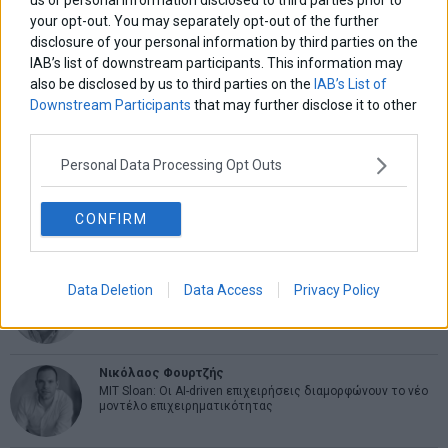
Ελευθερία Κούρταλη
your opt-out. You may separately opt-out of the further
Οι «τιμωροί» των ομολόγων επέστρεψαν
disclosure of your personal information by third parties on the
IAB’s list of downstream participants. This information may
also be disclosed by us to third parties on the
IAB’s List of
Εύη Φραγκάκη
Downstream Participants
that may further disclose it to other
Η αληθινή παιδεία ξεκινά από την ψυχή…
third parties.
Personal Data Processing Opt Outs
Σταματίνα Σταματάκου
Η βία κατά των ζώων δεν αντέχει βολικές ερμηνείες
CONFIRM
Δημήτρης Καμπουράκης
Data Deletion
Data Access
Privacy Policy
Από την αποθέωση στην καταγγελία: Η Ελλάδα πάντα
ψάχνει τον επόμενο Μεσσία
Νικόλαος Φουρτζής
MIT Sloan: Οι AI-driven επιχειρήσεις διαμορφώνουν το νέο
μοντέλο επιχειρηματικότητας