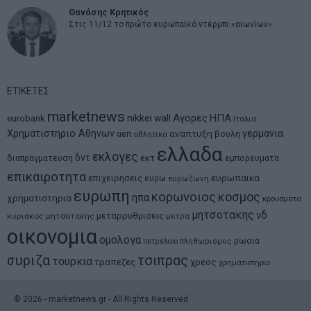
Θανάσης Κρητικός
Στις 11/12 το πρώτο ευρωπαϊκό ντέρμπι «αιωνίων»
ΕΤΙΚΕΤΕΣ
marketnews
Αγορες
ΗΠΑ
nikkei
wall
eurobank
Ιταλια
Χρηματιστηριο Αθηνων
αναπτυξη
γερμανια
αεπ
βουλη
αθλητικα
ελλαδα
εκλογες
δντ
εκτ
διαπραγματευση
εμπορευματα
επικαιροτητα
ευρωπαικα
επιχειρησεις
ευρω
ευρωζωνη
ευρωπη
κορωνοιος
κοσμος
ηπα
χρηματιστηρια
κρουσματα
μητσοτακης
νδ
μεταρρυθμισεις
κυριακος μητσοτακης
μετρα
οικονομια
ομολογα
ρωσια
πετρελαιο
πληθωρισμος
συριζα
τσιπρας
τουρκια
τραπεζες
χρεος
χρηματιστηριο
©
2026
- marketnews.gr - All Rights Reserved