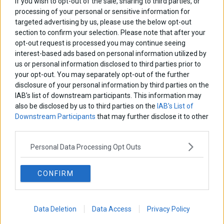
If you wish to opt-out of the sale, sharing to third parties, or
processing of your personal or sensitive information for
targeted advertising by us, please use the below opt-out
section to confirm your selection. Please note that after your
opt-out request is processed you may continue seeing
interest-based ads based on personal information utilized by
us or personal information disclosed to third parties prior to
your opt-out. You may separately opt-out of the further
disclosure of your personal information by third parties on the
Μπαράζ παραβιάσεων από οπλισμένα τουρκικά
IAB’s list of downstream participants. This information may
μαχητικά στο Αιγαίο!
also be disclosed by us to third parties on the
IAB’s List of
Σε 23 παραβιάσεις οι οποίες συνοδεύτηκαν από υπερπτήσεις
Downstream Participants
that may further disclose it to other
πάνω από ελληνικά νησιά , προχώρησαν σήμερα τα τούρκικα
third parties.
μαχητικά αεροσκάφη
6 Μαρτίου 2020
Ελλάδα
·
Επικαιρότητα
Personal Data Processing Opt Outs
CONFIRM
Data Deletion
Data Access
Privacy Policy