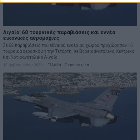
Αιγαίο: 68 τουρκικές παραβιάσεις και εννέα
εικονικές αερομαχίες
Σε 68 παραβιάσεις του εθνικού εναέριου χώρου προχώρησαν 16
τουρκικά αεροσκάφη την Τετάρτη, σε Βορειοανατολικό, Κεντρικό
και Νοτιοανατολικό Αιγαίο
12 Φεβρουαρίου 2020
Ελλάδα
·
Επικαιρότητα