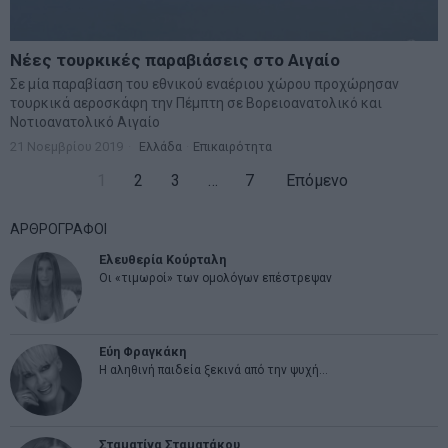
Νέες τουρκικές παραβιάσεις στο Αιγαίο
Σε μία παραβίαση του εθνικού εναέριου χώρου προχώρησαν
τουρκικά αεροσκάφη την Πέμπτη σε Βορειοανατολικό και
Νοτιοανατολικό Αιγαίο
21 Νοεμβρίου 2019
Ελλάδα
·
Επικαιρότητα
1
2
3
…
7
Επόμενο
ΑΡΘΡΟΓΡΑΦΟΙ
Ελευθερία Κούρταλη
Οι «τιμωροί» των ομολόγων επέστρεψαν
Εύη Φραγκάκη
Η αληθινή παιδεία ξεκινά από την ψυχή…
Σταματίνα Σταματάκου