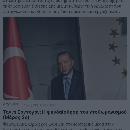
σταματήσει σταδιακά τις δραστηριότητές του στη Μιανμάρ, μετά
τη δημοσίευση έκθεσης από μια μη κυβερνητική οργάνωση που
καταγγέλλει παραβιάσεις των δικαιωμάτων των εργαζομένων
ΑΠΟΨΕΙΣ
5 Αυγούστου 2022
Ταγίπ Ερντογάν: Η ψευδαίσθηση του νεοθωμανισμού
(Μέρος 2ο)
Φαινομενικά κυρίαρχος ως είναι στο εσωτερικό μέσα στην
δεύτερη δεκαετία της διακυβέρνησής του ο Ερντογάν βρήκε την