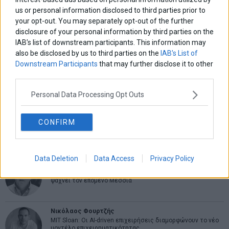
ΑΡΘΡΟΓΡΑΦΟΙ
us or personal information disclosed to third parties prior to
your opt-out. You may separately opt-out of the further
Ελευθερία Κούρταλη
Οι «τιμωροί» των ομολόγων επέστρεψαν
disclosure of your personal information by third parties on the
IAB’s list of downstream participants. This information may
also be disclosed by us to third parties on the
IAB’s List of
Downstream Participants
that may further disclose it to other
Εύη Φραγκάκη
third parties.
Η αληθινή παιδεία ξεκινά από την ψυχή…
Personal Data Processing Opt Outs
Σταματίνα Σταματάκου
CONFIRM
Η βία κατά των ζώων δεν αντέχει βολικές ερμηνείες
Data Deletion
Data Access
Privacy Policy
Δημήτρης Καμπουράκης
Από την αποθέωση στην καταγγελία: Η Ελλάδα πάντα
ψάχνει τον επόμενο Μεσσία
Νικόλαος Φουρτζής
MIT Sloan: Οι AI-driven επιχειρήσεις διαμορφώνουν το νέο
μοντέλο επιχειρηματικότητας