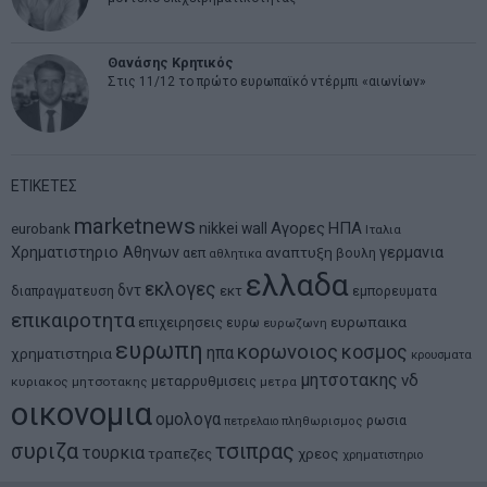
Θανάσης Κρητικός
Στις 11/12 το πρώτο ευρωπαϊκό ντέρμπι «αιωνίων»
ΕΤΙΚΕΤΕΣ
marketnews
Αγορες
ΗΠΑ
nikkei
wall
eurobank
Ιταλια
Χρηματιστηριο Αθηνων
αναπτυξη
γερμανια
αεπ
βουλη
αθλητικα
ελλαδα
εκλογες
δντ
εκτ
διαπραγματευση
εμπορευματα
επικαιροτητα
ευρωπαικα
επιχειρησεις
ευρω
ευρωζωνη
ευρωπη
κορωνοιος
κοσμος
ηπα
χρηματιστηρια
κρουσματα
μητσοτακης
νδ
μεταρρυθμισεις
κυριακος μητσοτακης
μετρα
οικονομια
ομολογα
ρωσια
πετρελαιο
πληθωρισμος
συριζα
τσιπρας
τουρκια
τραπεζες
χρεος
χρηματιστηριο