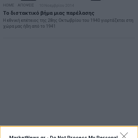
HOME
·
ΑΠΟΨΕΙΣ
10 Νοεμβρίου 2014
Το διστακτικό βήμα μιας παρέλασης
Η εθνική επέτειος της 28ης Οκτωβρίου του 1940 γιορτάζεται στη
χώρα μας ήδη από το 1941
MarketNews.gr -
Do Not Process My Personal