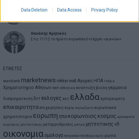
Νικόλαος Φουρτζής
Data Deletion
Data Access
Privacy Policy
MIT Sloan: Οι AI-driven επιχειρήσεις διαμορφώνουν το νέο
μοντέλο επιχειρηματικότητας
Θανάσης Κρητικός
Στις 11/12 το πρώτο ευρωπαϊκό ντέρμπι «αιωνίων»
ΕΤΙΚΕΤΕΣ
marketnews
Αγορες
ΗΠΑ
nikkei
wall
eurobank
Ιταλια
Χρηματιστηριο Αθηνων
αναπτυξη
γερμανια
αεπ
βουλη
αθλητικα
ελλαδα
εκλογες
δντ
εκτ
διαπραγματευση
εμπορευματα
επικαιροτητα
ευρωπαικα
επιχειρησεις
ευρω
ευρωζωνη
ευρωπη
κορωνοιος
κοσμος
ηπα
χρηματιστηρια
κρουσματα
μητσοτακης
νδ
μεταρρυθμισεις
κυριακος μητσοτακης
μετρα
οικονομια
ομολογα
ρωσια
πετρελαιο
πληθωρισμος