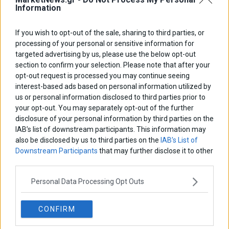
Information
ΑΡΘΡΟΓΡΑΦΟΙ
If you wish to opt-out of the sale, sharing to third parties, or
processing of your personal or sensitive information for
Ελευθερία Κούρταλη
targeted advertising by us, please use the below opt-out
Οι «τιμωροί» των ομολόγων επέστρεψαν
section to confirm your selection. Please note that after your
opt-out request is processed you may continue seeing
interest-based ads based on personal information utilized by
Εύη Φραγκάκη
us or personal information disclosed to third parties prior to
Η αληθινή παιδεία ξεκινά από την ψυχή…
your opt-out. You may separately opt-out of the further
disclosure of your personal information by third parties on the
IAB’s list of downstream participants. This information may
also be disclosed by us to third parties on the
IAB’s List of
Σταματίνα Σταματάκου
Downstream Participants
that may further disclose it to other
Η βία κατά των ζώων δεν αντέχει βολικές ερμηνείες
third parties.
Personal Data Processing Opt Outs
Δημήτρης Καμπουράκης
Από την αποθέωση στην καταγγελία: Η Ελλάδα πάντα
ψάχνει τον επόμενο Μεσσία
CONFIRM