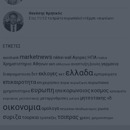
Θανάσης Κρητικός
Στις 11/12 το πρώτο ευρωπαϊκό ντέρμπι «αιωνίων»
ΕΤΙΚΕΤΕΣ
marketnews
Αγορες
ΗΠΑ
nikkei
wall
eurobank
Ιταλια
Χρηματιστηριο Αθηνων
αναπτυξη
γερμανια
αεπ
βουλη
αθλητικα
ελλαδα
εκλογες
δντ
εκτ
διαπραγματευση
εμπορευματα
επικαιροτητα
ευρωπαικα
επιχειρησεις
ευρω
ευρωζωνη
ευρωπη
κορωνοιος
κοσμος
ηπα
χρηματιστηρια
κρουσματα
μητσοτακης
νδ
μεταρρυθμισεις
κυριακος μητσοτακης
μετρα
οικονομια
ομολογα
ρωσια
πετρελαιο
πληθωρισμος
συριζα
τσιπρας
τουρκια
τραπεζες
χρεος
χρηματιστηριο