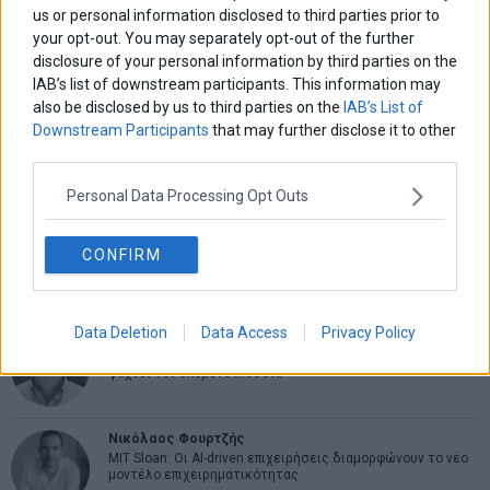
us or personal information disclosed to third parties prior to
Ελευθερία Κούρταλη
your opt-out. You may separately opt-out of the further
Οι «τιμωροί» των ομολόγων επέστρεψαν
disclosure of your personal information by third parties on the
IAB’s list of downstream participants. This information may
also be disclosed by us to third parties on the
IAB’s List of
Downstream Participants
that may further disclose it to other
Εύη Φραγκάκη
third parties.
Η αληθινή παιδεία ξεκινά από την ψυχή…
Personal Data Processing Opt Outs
Σταματίνα Σταματάκου
CONFIRM
Η βία κατά των ζώων δεν αντέχει βολικές ερμηνείες
Data Deletion
Data Access
Privacy Policy
Δημήτρης Καμπουράκης
Από την αποθέωση στην καταγγελία: Η Ελλάδα πάντα
ψάχνει τον επόμενο Μεσσία
Νικόλαος Φουρτζής
MIT Sloan: Οι AI-driven επιχειρήσεις διαμορφώνουν το νέο
μοντέλο επιχειρηματικότητας