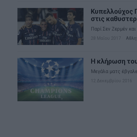
Κυπελλούχος Γ
στις καθυστερ
Παρί Σεν Ζερμέν κα
28 Μαΐου 2017
Αθλη
Η κλήρωση το
Μεγάλα ματς έβγαλε
12 Δεκεμβρίου 2016