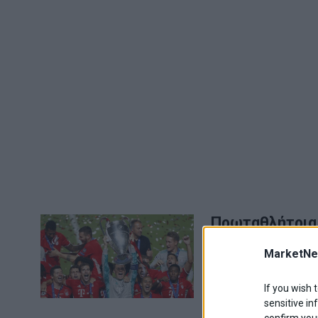
Πρωταθλήτρια 
Ζερμέν
MarketNe
Μετά από 7 χρόνια 
Μονάχου στέφθηκε γ
If you wish 
24 Αυγούστου 2020
sensitive in
confirm your