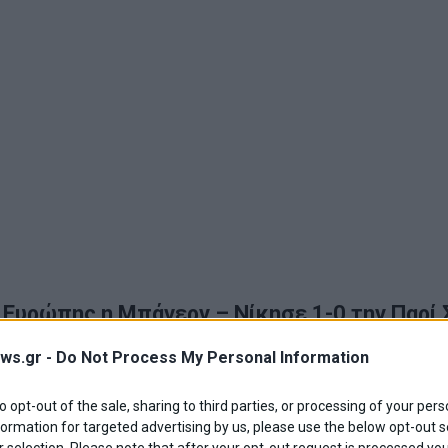
Ευρώπης η Μπάγερν – Νίκησε 1-0 την Παρί 
ws.gr -
Do Not Process My Personal Information
(2013) η Μπάγερν επέστρεψε ξανά στον ευρωπαϊκό «θρόνο». 
ια 6η φορά στην Ιστορία της πρωταθλήτρια Ευρώπης
to opt-out of the sale, sharing to third parties, or processing of your pers
Αθλητισμός
·
Επικαιρότητα
formation for targeted advertising by us, please use the below opt-out s
 selection. Please note that after your opt-out request is processed y