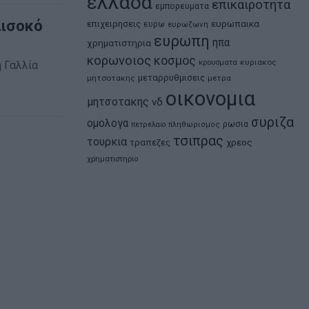
ελλαδα
επικαιροτητα
εμπορευματα
Σισοκό
ευρωπαικα
επιχειρησεις
ευρω
ευρωζωνη
ευρωπη
ηπα
χρηματιστηρια
κορωνοιος
κοσμος
κρουσματα
κυριακος
 Γαλλία
μεταρρυθμισεις
μητσοτακης
μετρα
οικονομια
μητσοτακης
νδ
συριζα
ομολογα
ρωσια
πετρελαιο
πληθωρισμος
τσιπρας
τουρκια
τραπεζες
χρεος
χρηματιστηριο