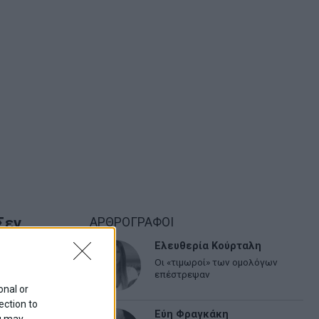
Σεν
ΑΡΘΡΟΓΡΑΦΟΙ
Ελευθερία Κούρταλη
Οι «τιμωροί» των ομολόγων
Η ομάδα του
επέστρεψαν
onal or
ection to
Εύη Φραγκάκη
ou may