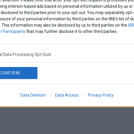
eing interest-based ads based on personal information utilized by us or
Παρί Σεν Ζερμέν και Νάπολι οι μεγάλες
disclosed to third parties prior to your opt-out. You may separately opt-
losure of your personal information by third parties on the IAB’s list o
. This information may also be disclosed by us to third parties on the
IAB
εν Ζερμέν και Νάπολι ήταν οι μεγάλες θριαμβεύτριες του C
 Participants
that may further disclose it to other third parties.
, καθώς νίκησαν και εδραίωσαν την πρώτη θέση τους
θλητισμός
·
Επικαιρότητα
l Data Processing Opt Outs
– Παρί Σεν Ζερμέν – 3-1 – η «κόκκινη θύελ
ς «δράκους» 5-0
CONFIRM
θλήτριας Ευρώπης «μίλησε» στο φινάλε και η Ρεάλ Μαδρίτης
ν Ζερμέν στο «Μπερναμπέου»
Data Deletion
Data Access
Privacy Policy
Αθλητισμός
·
Επικαιρότητα