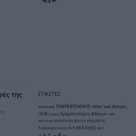
φές της
ΕΤΙΚΕΤΕΣ
marketnews
Αγορες
nikkei
wall
eurobank
τις
ΗΠΑ
Χρηματιστηριο Αθηνων
αεπ
Ιταλια
αναπτυξη
γερμανια
βουλη
αθλητικα
εκλογες
δντ
εκτ
διαπραγματευση