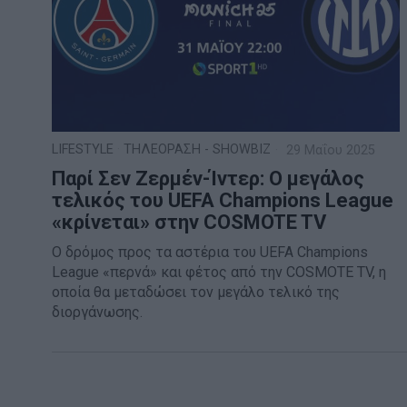
LIFESTYLE
·
ΤΗΛΕΟΡΑΣΗ - SHOWBIZ
29 Μαΐου 2025
Παρί Σεν Ζερμέν-Ίντερ: Ο μεγάλος
τελικός του UEFA Champions League
«κρίνεται» στην COSMOTE TV
Ο δρόμος προς τα αστέρια του UEFA Champions
League «περνά» και φέτος από την COSMOTE TV, η
οποία θα μεταδώσει τον μεγάλο τελικό της
διοργάνωσης.