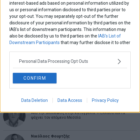
interest-based ads based on personal information utilized by
us or personal information disclosed to third parties prior to
ΑΡΘΡΟΓΡΑΦΟΙ
your opt-out. You may separately opt-out of the further
Ελευθερία Κούρταλη
disclosure of your personal information by third parties on the
Οι «τιμωροί» των ομολόγων επέστρεψαν
IAB’s list of downstream participants. This information may
also be disclosed by us to third parties on the
IAB’s List of
Downstream Participants
that may further disclose it to other
third parties.
Εύη Φραγκάκη
Η αληθινή παιδεία ξεκινά από την ψυχή…
Personal Data Processing Opt Outs
CONFIRM
Σταματίνα Σταματάκου
Η βία κατά των ζώων δεν αντέχει βολικές ερμηνείες
Data Deletion
Data Access
Privacy Policy
Δημήτρης Καμπουράκης
Από την αποθέωση στην καταγγελία: Η Ελλάδα πάντα
ψάχνει τον επόμενο Μεσσία
Νικόλαος Φουρτζής