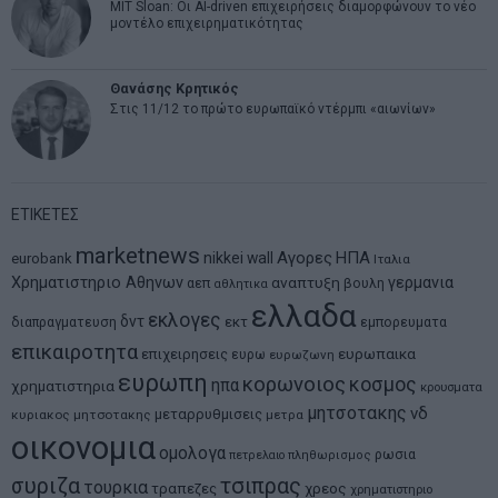
MIT Sloan: Οι AI-driven επιχειρήσεις διαμορφώνουν το νέο
μοντέλο επιχειρηματικότητας
Θανάσης Κρητικός
Στις 11/12 το πρώτο ευρωπαϊκό ντέρμπι «αιωνίων»
ΕΤΙΚΕΤΕΣ
marketnews
Αγορες
ΗΠΑ
nikkei
wall
eurobank
Ιταλια
Χρηματιστηριο Αθηνων
αναπτυξη
γερμανια
αεπ
βουλη
αθλητικα
ελλαδα
εκλογες
δντ
εκτ
διαπραγματευση
εμπορευματα
επικαιροτητα
ευρωπαικα
επιχειρησεις
ευρω
ευρωζωνη
ευρωπη
κορωνοιος
κοσμος
ηπα
χρηματιστηρια
κρουσματα
μητσοτακης
νδ
μεταρρυθμισεις
κυριακος μητσοτακης
μετρα
οικονομια
ομολογα
ρωσια
πετρελαιο
πληθωρισμος
συριζα
τσιπρας
τουρκια
τραπεζες
χρεος
χρηματιστηριο