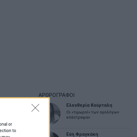
ΑΡΘΡΟΓΡΑΦΟΙ
Ελευθερία Κούρταλη
Οι «τιμωροί» των ομολόγων
επέστρεψαν
onal or
ection to
Εύη Φραγκάκη
ou may