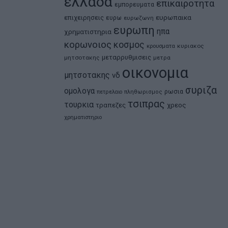
ελλαδα
επικαιροτητα
εμπορευματα
ευρωπαικα
επιχειρησεις
ευρω
ευρωζωνη
ευρωπη
ηπα
χρηματιστηρια
κορωνοιος
κοσμος
κρουσματα
κυριακος
μεταρρυθμισεις
μητσοτακης
μετρα
οικονομια
μητσοτακης
νδ
συριζα
ομολογα
ρωσια
πετρελαιο
πληθωρισμος
τσιπρας
τουρκια
τραπεζες
χρεος
χρηματιστηριο