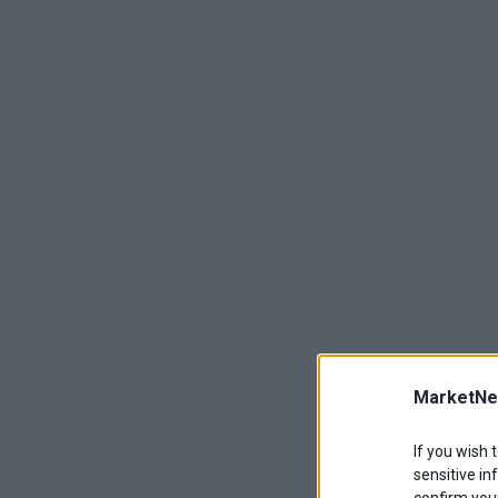
MarketNe
If you wish 
sensitive in
confirm your