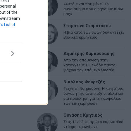
«Αυτό είναι που μένει. Το
 personal
συναίσθημα που αφήνουμε πίσω
out of the
μας»
f downstream
’s List of
Σταματίνα Σταματάκου
Η βία κατά των ζώων δεν αντέχει
βολικές ερμηνείες
Δημήτρης Καμπουράκης
Από την αποθέωση στην
καταγγελία: Η Ελλάδα πάντα
ψάχνει τον επόμενο Μεσσία
Νικόλαος Φουρτζής
Τεχνητή Νοημοσύνη: Η κινητήρια
δύναμη της ανάπτυξης, αλλά και
μια πρόκληση για την ασφάλεια
των επιχειρήσεων
Θανάσης Κρητικός
Στις 11/12 το πρώτο ευρωπαϊκό
ντέρμπι «αιωνίων»