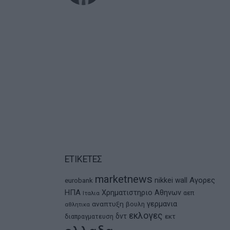
ΕΤΙΚΕΤΕΣ
marketnews
Αγορες
nikkei
wall
eurobank
ΗΠΑ
Χρηματιστηριο Αθηνων
αεπ
Ιταλια
αναπτυξη
γερμανια
βουλη
αθλητικα
εκλογες
δντ
εκτ
διαπραγματευση