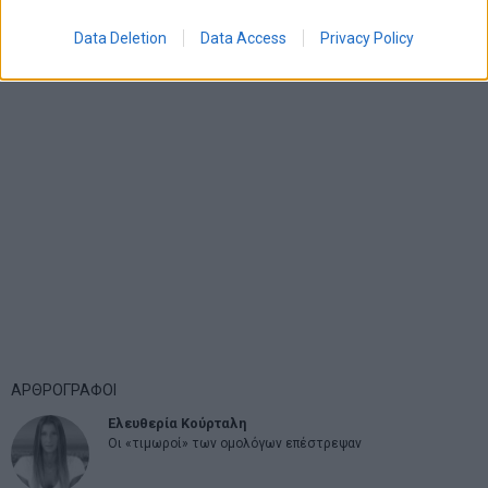
Data Deletion
Data Access
Privacy Policy
ΑΡΘΡΟΓΡΑΦΟΙ
Ελευθερία Κούρταλη
Οι «τιμωροί» των ομολόγων επέστρεψαν