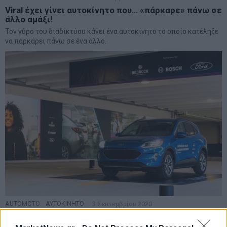
Viral έχει γίνει αυτοκίνητο που… «πάρκαρε» πάνω σε
άλλο αμάξι!
Τον γύρο του διαδικτύου κάνει ένα αυτοκίνητο το οποίο κατέληξε
να παρκάρει πάνω σε ένα άλλο.
AUTOMOTO
·
ΑΥΤΟΚΙΝΗΤΟ
3 Σεπτεμβρίου 2020
Όταν τα αυτοκίνητα παρκάρουν…μόνα τους!