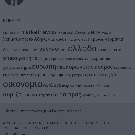
ΕΤΙΚΕΤΕΣ
marketnews
Αγορες
ΗΠΑ
nikkei
wall
eurobank
Ιταλια
Χρηματιστηριο Αθηνων
αναπτυξη
γερμανια
αεπ
βουλη
αθλητικα
ελλαδα
εκλογες
δντ
εκτ
διαπραγματευση
εμπορευματα
επικαιροτητα
ευρωπαικα
επιχειρησεις
ευρω
ευρωζωνη
ευρωπη
κορωνοιος
κοσμος
ηπα
χρηματιστηρια
κρουσματα
μητσοτακης
νδ
μεταρρυθμισεις
κυριακος μητσοτακης
μετρα
οικονομια
ομολογα
ρωσια
πετρελαιο
πληθωρισμος
συριζα
τσιπρας
τουρκια
τραπεζες
χρεος
χρηματιστηριο
©
2026
- marketnews.gr - All Rights Reserved
ΑΡΧΙΚΗ
ΟΙΚΟΝΟΜΙΑ
ΠΟΛΙΤΙΚΗ
ΑΓΟΡΕΣ
ΕΠΙΚΑΙΡΟΤΗΤΑ
AUTOMOTO
LIFESTYLE