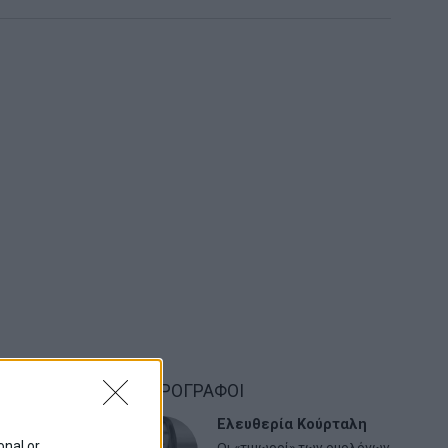
ΑΡΘΡΟΓΡΑΦΟΙ
Ελευθερία Κούρταλη
onal or
Οι «τιμωροί» των ομολόγων