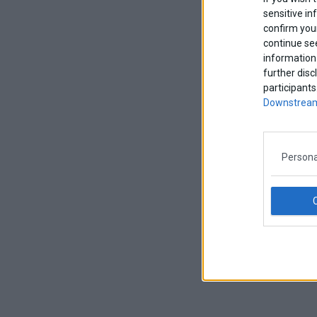
sensitive in
confirm your
continue se
information 
further disc
participants
Downstream
Persona