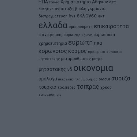
ΗΠΑ
Χρηματιστηριο Αθηνων
αεπ
Ιταλια
αναπτυξη
γερμανια
βουλη
αθλητικα
εκλογες
δντ
εκτ
διαπραγματευση
ελλαδα
επικαιροτητα
εμπορευματα
ευρωπαικα
επιχειρησεις
ευρω
ευρωζωνη
ευρωπη
ηπα
χρηματιστηρια
κορωνοιος
κοσμος
κρουσματα
κυριακος
μεταρρυθμισεις
μητσοτακης
μετρα
οικονομια
μητσοτακης
νδ
συριζα
ομολογα
ρωσια
πετρελαιο
πληθωρισμος
τσιπρας
τουρκια
τραπεζες
χρεος
χρηματιστηριο