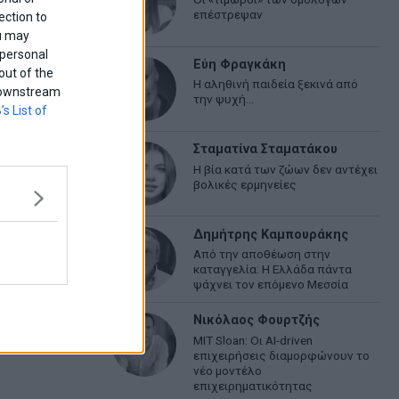
επέστρεψαν
ection to
ou may
 personal
Εύη Φραγκάκη
out of the
Η αληθινή παιδεία ξεκινά από
f downstream
την ψυχή…
’s List of
Σταματίνα Σταματάκου
Η βία κατά των ζώων δεν αντέχει
βολικές ερμηνείες
Δημήτρης Καμπουράκης
Από την αποθέωση στην
καταγγελία: Η Ελλάδα πάντα
ψάχνει τον επόμενο Μεσσία
Νικόλαος Φουρτζής
MIT Sloan: Οι AI-driven
επιχειρήσεις διαμορφώνουν το
νέο μοντέλο
επιχειρηματικότητας