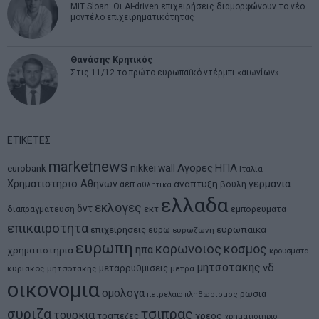
MIT Sloan: Οι AI-driven επιχειρήσεις διαμορφώνουν το νέο
μοντέλο επιχειρηματικότητας
Θανάσης Κρητικός
Στις 11/12 το πρώτο ευρωπαϊκό ντέρμπι «αιωνίων»
ΕΤΙΚΕΤΕΣ
marketnews
Αγορες
ΗΠΑ
nikkei
wall
eurobank
Ιταλια
Χρηματιστηριο Αθηνων
αναπτυξη
γερμανια
αεπ
βουλη
αθλητικα
ελλαδα
εκλογες
δντ
εκτ
διαπραγματευση
εμπορευματα
επικαιροτητα
ευρωπαικα
επιχειρησεις
ευρω
ευρωζωνη
ευρωπη
κορωνοιος
κοσμος
ηπα
χρηματιστηρια
κρουσματα
μητσοτακης
νδ
μεταρρυθμισεις
κυριακος μητσοτακης
μετρα
οικονομια
ομολογα
ρωσια
πετρελαιο
πληθωρισμος
συριζα
τσιπρας
τουρκια
τραπεζες
χρεος
χρηματιστηριο