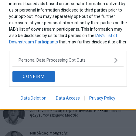
interest-based ads based on personal information utilized by
us or personal information disclosed to third parties prior to
ΑΡΘΡΟΓΡΑΦΟΙ
your opt-out. You may separately opt-out of the further
Ελευθερία Κούρταλη
disclosure of your personal information by third parties on the
Οι «τιμωροί» των ομολόγων επέστρεψαν
IAB’s list of downstream participants. This information may
also be disclosed by us to third parties on the
IAB’s List of
Downstream Participants
that may further disclose it to other
third parties.
Εύη Φραγκάκη
Η αληθινή παιδεία ξεκινά από την ψυχή…
Personal Data Processing Opt Outs
CONFIRM
Σταματίνα Σταματάκου
Η βία κατά των ζώων δεν αντέχει βολικές ερμηνείες
Data Deletion
Data Access
Privacy Policy
Δημήτρης Καμπουράκης
Από την αποθέωση στην καταγγελία: Η Ελλάδα πάντα
ψάχνει τον επόμενο Μεσσία
Νικόλαος Φουρτζής