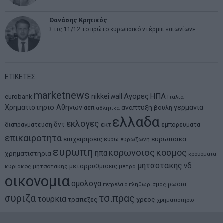
Θανάσης Κρητικός
Στις 11/12 το πρώτο ευρωπαϊκό ντέρμπι «αιωνίων»
ΕΤΙΚΕΤΕΣ
marketnews
Αγορες
ΗΠΑ
nikkei
wall
eurobank
Ιταλια
Χρηματιστηριο Αθηνων
αναπτυξη
γερμανια
αεπ
βουλη
αθλητικα
ελλαδα
εκλογες
δντ
εκτ
διαπραγματευση
εμπορευματα
επικαιροτητα
ευρωπαικα
επιχειρησεις
ευρω
ευρωζωνη
ευρωπη
κορωνοιος
κοσμος
ηπα
χρηματιστηρια
κρουσματα
μητσοτακης
νδ
μεταρρυθμισεις
κυριακος μητσοτακης
μετρα
οικονομια
ομολογα
ρωσια
πετρελαιο
πληθωρισμος
συριζα
τσιπρας
τουρκια
τραπεζες
χρεος
χρηματιστηριο