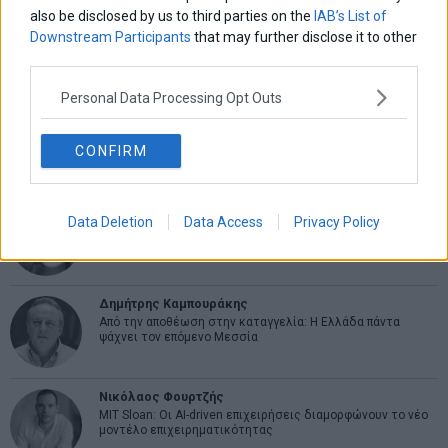
also be disclosed by us to third parties on the
IAB’s List of
Ελευθερία Κούρταλη
Downstream Participants
that may further disclose it to other
Οι «τιμωροί» των ομολόγων επέστρεψαν
third parties.
Personal Data Processing Opt Outs
Εύη Φραγκάκη
Η αληθινή παιδεία ξεκινά από την ψυχή…
CONFIRM
Σταματίνα Σταματάκου
Data Deletion
Data Access
Privacy Policy
Η βία κατά των ζώων δεν αντέχει βολικές ερμηνείες
Δημήτρης Καμπουράκης
Από την αποθέωση στην καταγγελία: Η Ελλάδα πάντα
ψάχνει τον επόμενο Μεσσία
Νικόλαος Φουρτζής
MIT Sloan: Οι AI-driven επιχειρήσεις διαμορφώνουν το νέο
μοντέλο επιχειρηματικότητας