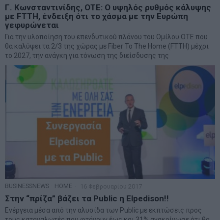
Γ. Κωνσταντινίδης, ΟΤΕ: Ο υψηλός ρυθμός κάλυψης
με FTTH, ένδειξη ότι το χάσμα με την Ευρώπη
γεφυρώνεται
Για την υλοποίηση του επενδυτικού πλάνου του Ομίλου ΟΤΕ που
θα καλύψει τα 2/3 της χώρας με Fiber To The Home (FTΤΗ) μέχρι
το 2027, την ανάγκη για τόνωση της διείσδυσης της
BUSINESSNEWS
·
HOME
16 Φεβρουαρίου 2017
Στην “πρίζα” βάζει τα Public η Elpedison!!
Ενέργεια μέσα από την αλυσίδα των Public με εκπτώσεις προς
τους καταναλωτές που φτάνουν έως και 31% ανακοίνωσε ότι θα