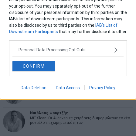
Ελευθερία Κούρταλη
your opt-out. You may separately opt-out of the further
Οι «τιμωροί» των ομολόγων επέστρεψαν
disclosure of your personal information by third parties on the
IAB’s list of downstream participants. This information may
also be disclosed by us to third parties on the
IAB’s List of
Εύη Φραγκάκη
Downstream Participants
that may further disclose it to other
Η αληθινή παιδεία ξεκινά από την ψυχή…
third parties.
Personal Data Processing Opt Outs
Σταματίνα Σταματάκου
Η βία κατά των ζώων δεν αντέχει βολικές ερμηνείες
CONFIRM
Δημήτρης Καμπουράκης
Data Deletion
Data Access
Privacy Policy
Από την αποθέωση στην καταγγελία: Η Ελλάδα πάντα
ψάχνει τον επόμενο Μεσσία
Νικόλαος Φουρτζής
MIT Sloan: Οι AI-driven επιχειρήσεις διαμορφώνουν το νέο
μοντέλο επιχειρηματικότητας