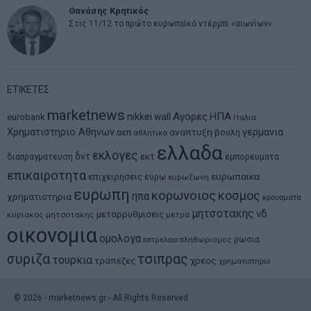
Θανάσης Κρητικός
Στις 11/12 το πρώτο ευρωπαϊκό ντέρμπι «αιωνίων»
ΕΤΙΚΕΤΕΣ
marketnews
Αγορες
ΗΠΑ
nikkei
wall
eurobank
Ιταλια
Χρηματιστηριο Αθηνων
αναπτυξη
γερμανια
αεπ
βουλη
αθλητικα
ελλαδα
εκλογες
δντ
εκτ
διαπραγματευση
εμπορευματα
επικαιροτητα
ευρωπαικα
επιχειρησεις
ευρω
ευρωζωνη
ευρωπη
κορωνοιος
κοσμος
ηπα
χρηματιστηρια
κρουσματα
μητσοτακης
νδ
μεταρρυθμισεις
κυριακος μητσοτακης
μετρα
οικονομια
ομολογα
ρωσια
πετρελαιο
πληθωρισμος
συριζα
τσιπρας
τουρκια
τραπεζες
χρεος
χρηματιστηριο
©
2026
- marketnews.gr - All Rights Reserved