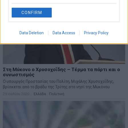
CONFIRM
Data Deletion
Data Access
Privacy Policy
Στη Μύκονο ο Χρυσοχοΐδης – Τέρμα τα πάρτι και ο
συνωστισμός
Ο υπουργός Προστασίας του Πολίτη, Μιχάλης Χρυσοχοΐδης,
βρίσκεται από το βράδυ της Τρίτης στο νησί της Μυκόνου
29 Ιουλίου 2020
Ελλάδα
·
Πολιτική