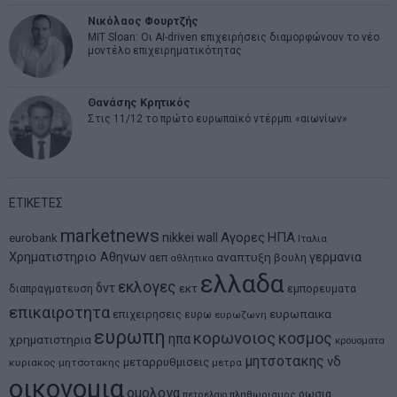
Νικόλαος Φουρτζής
MIT Sloan: Οι AI-driven επιχειρήσεις διαμορφώνουν το νέο
μοντέλο επιχειρηματικότητας
Θανάσης Κρητικός
Στις 11/12 το πρώτο ευρωπαϊκό ντέρμπι «αιωνίων»
ΕΤΙΚΕΤΕΣ
marketnews
Αγορες
ΗΠΑ
nikkei
wall
eurobank
Ιταλια
Χρηματιστηριο Αθηνων
αναπτυξη
γερμανια
αεπ
βουλη
αθλητικα
ελλαδα
εκλογες
δντ
εκτ
διαπραγματευση
εμπορευματα
επικαιροτητα
ευρωπαικα
επιχειρησεις
ευρω
ευρωζωνη
ευρωπη
κορωνοιος
κοσμος
ηπα
χρηματιστηρια
κρουσματα
μητσοτακης
νδ
μεταρρυθμισεις
κυριακος μητσοτακης
μετρα
οικονομια
ομολογα
ρωσια
πετρελαιο
πληθωρισμος