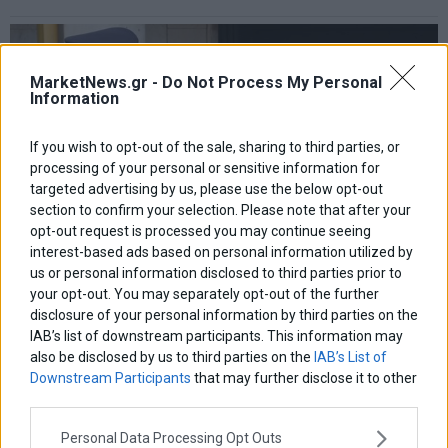
MarketNews.gr -
Do Not Process My Personal
Information
If you wish to opt-out of the sale, sharing to third parties, or
processing of your personal or sensitive information for
targeted advertising by us, please use the below opt-out
section to confirm your selection. Please note that after your
opt-out request is processed you may continue seeing
interest-based ads based on personal information utilized by
us or personal information disclosed to third parties prior to
your opt-out. You may separately opt-out of the further
Πάρτι με 31 καλεσμένους σε ξενοδοχείο στην
disclosure of your personal information by third parties on the
Αθήνα! – Συνελήφθη 24χρονη
IAB’s list of downstream participants. This information may
Έφοδο στο ξενοδοχείο Smart Hotel στην λεωφόρο Συγγρού έκανε
also be disclosed by us to third parties on the
IAB’s List of
η αστυνομία τα ξημερώματα της Δευτέρας
Downstream Participants
that may further disclose it to other
9 Νοεμβρίου 2020
Ελλάδα
·
Επικαιρότητα
third parties.
Personal Data Processing Opt Outs