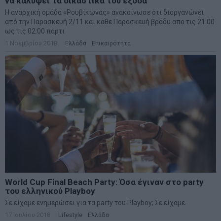
να καλύψει τα δικαστικά του έξοδα
Η αναρχική ομάδα «Ρουβίκωνας» ανακοίνωσε ότι διοργανώνει
από την Παρασκευή 2/11 και κάθε Παρασκευή βράδυ απο τις 21:00
ως τις 02:00 πάρτι
1 Νοεμβρίου 2018
Ελλάδα
·
Επικαιρότητα
World Cup Final Beach Party: Όσα έγιναν στο party
του ελληνικού Playboy
Σε είχαμε ενημερώσει για τα party του Playboy; Σε είχαμε.
17 Ιουλίου 2018
Lifestyle
·
Ελλάδα