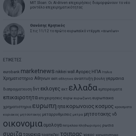
MIT Sloan: Οι AI-driven επιχειρήσεις διαμορφώνουν το νέο
μοντέλο επιχειρηματικότητας
Θανάσης Κρητικός
Στις 11/12 το πρώτο ευρωπαϊκό ντέρμπι «αιωνίων»
ΕΤΙΚΕΤΕΣ
marketnews
Αγορες
ΗΠΑ
nikkei
wall
eurobank
Ιταλια
Χρηματιστηριο Αθηνων
αναπτυξη
γερμανια
αεπ
βουλη
αθλητικα
ελλαδα
εκλογες
δντ
εκτ
διαπραγματευση
εμπορευματα
επικαιροτητα
ευρωπαικα
επιχειρησεις
ευρω
ευρωζωνη
ευρωπη
κορωνοιος
κοσμος
ηπα
χρηματιστηρια
κρουσματα
μητσοτακης
νδ
μεταρρυθμισεις
κυριακος μητσοτακης
μετρα
οικονομια
ομολογα
ρωσια
πετρελαιο
πληθωρισμος
συριζα
τσιπρας
τουρκια
τραπεζες
χρεος
χρηματιστηριο