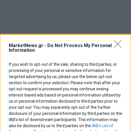
MarketNews.gr -
Do Not Process My Personal
Information
ΑΡΘΡΟΓΡΑΦΟΙ
If you wish to opt-out of the sale, sharing to third parties, or
processing of your personal or sensitive information for
Ελευθερία Κούρταλη
targeted advertising by us, please use the below opt-out
Οι «τιμωροί» των ομολόγων επέστρεψαν
section to confirm your selection. Please note that after your
opt-out request is processed you may continue seeing
interest-based ads based on personal information utilized by
Εύη Φραγκάκη
us or personal information disclosed to third parties prior to
Η αληθινή παιδεία ξεκινά από την ψυχή…
your opt-out. You may separately opt-out of the further
disclosure of your personal information by third parties on the
IAB’s list of downstream participants. This information may
also be disclosed by us to third parties on the
IAB’s List of
Σταματίνα Σταματάκου