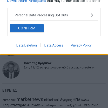
Downstream Participants
that may further disclose it to other
Η βία κατά των ζώων δεν αντέχει βολικές ερμηνείες
third parties.
Personal Data Processing Opt Outs
Δημήτρης Καμπουράκης
Από την αποθέωση στην καταγγελία: Η Ελλάδα πάντα
ψάχνει τον επόμενο Μεσσία
CONFIRM
Νικόλαος Φουρτζής
Data Deletion
Data Access
Privacy Policy
MIT Sloan: Οι AI-driven επιχειρήσεις διαμορφώνουν το νέο
μοντέλο επιχειρηματικότητας
Θανάσης Κρητικός
Στις 11/12 το πρώτο ευρωπαϊκό ντέρμπι «αιωνίων»
ΕΤΙΚΕΤΕΣ
marketnews
Αγορες
ΗΠΑ
nikkei
wall
eurobank
Ιταλια
Χρηματιστηριο Αθηνων
αναπτυξη
γερμανια
αεπ
βουλη
αθλητικα