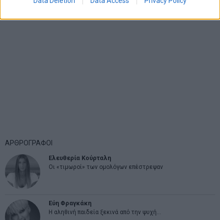
Data Deletion
Data Access
Privacy Policy
ΑΡΘΡΟΓΡΑΦΟΙ
Ελευθερία Κούρταλη
Οι «τιμωροί» των ομολόγων επέστρεψαν
Εύη Φραγκάκη
Η αληθινή παιδεία ξεκινά από την ψυχή…