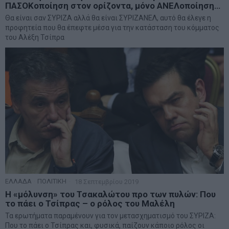
ΠΑΣΟΚοποίηση στον ορίζοντα, μόνο ΑΝΕΛοποίηση…
Θα είναι σαν ΣΥΡΙΖΑ αλλά θα είναι ΣΥΡΙΖΑΝΕΛ, αυτό θα έλεγε η
προφητεία που θα έπεφτε μέσα για την κατάσταση του κόμματος
του Αλέξη Τσίπρα
ΕΛΛΑΔΑ
·
ΠΟΛΙΤΙΚΗ
18 Σεπτεμβρίου 2019
Η «μόλυνση» του Τσακαλώτου προ των πυλών: Που
το πάει ο Τσίπρας – ο ρόλος του Μαλέλη
Τα ερωτήματα παραμένουν για τον μετασχηματισμό του ΣΥΡΙΖΑ:
Που το πάει ο Τσίπρας και, φυσικά, παίζουν κάποιο ρόλος οι