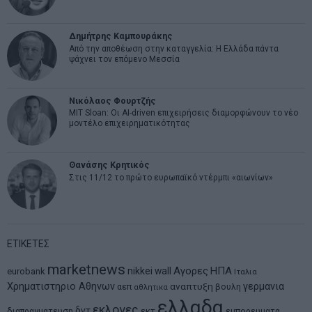
Δημήτρης Καμπουράκης
Από την αποθέωση στην καταγγελία: Η Ελλάδα πάντα
ψάχνει τον επόμενο Μεσσία
Νικόλαος Φουρτζής
MIT Sloan: Οι AI-driven επιχειρήσεις διαμορφώνουν το νέο
μοντέλο επιχειρηματικότητας
Θανάσης Κρητικός
Στις 11/12 το πρώτο ευρωπαϊκό ντέρμπι «αιωνίων»
ΕΤΙΚΕΤΕΣ
marketnews
Αγορες
ΗΠΑ
nikkei
wall
eurobank
Ιταλια
Χρηματιστηριο Αθηνων
αναπτυξη
γερμανια
αεπ
βουλη
αθλητικα
ελλαδα
εκλογες
δντ
εκτ
διαπραγματευση
εμπορευματα