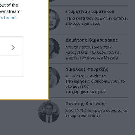
out of the
f downstream
Σταματίνα Σταματάκου
’s List of
Η βία κατά των ζώων δεν αντέχει
βολικές ερμηνείες
Δημήτρης Καμπουράκης
Από την αποθέωση στην
καταγγελία: Η Ελλάδα πάντα
ψάχνει τον επόμενο Μεσσία
Νικόλαος Φουρτζής
MIT Sloan: Οι AI-driven
επιχειρήσεις διαμορφώνουν το
νέο μοντέλο
επιχειρηματικότητας
Θανάσης Κρητικός
Στις 11/12 το πρώτο ευρωπαϊκό
ντέρμπι «αιωνίων»