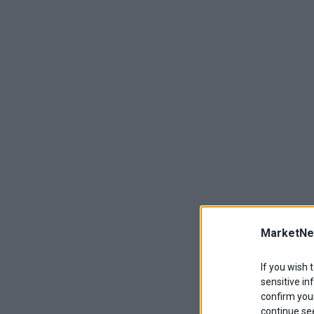
MarketNe
If you wish 
sensitive in
confirm your
continue se