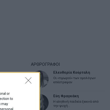
ΑΡΘΡΟΓΡΑΦΟΙ
Ελευθερία Κούρταλη
Οι «τιμωροί» των ομολόγων
επέστρεψαν
onal or
Εύη Φραγκάκη
ection to
Η αληθινή παιδεία ξεκινά από
ou may
την ψυχή…
 personal