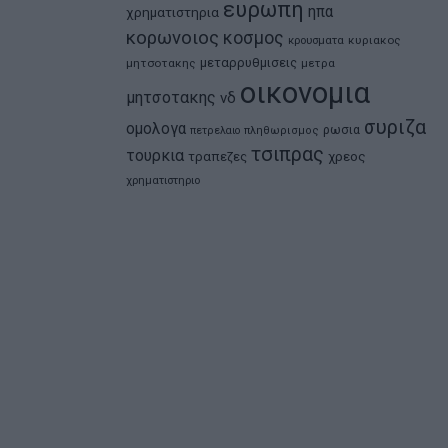
ευρωπη
ηπα
χρηματιστηρια
κορωνοιος
κοσμος
κρουσματα
κυριακος
μεταρρυθμισεις
μητσοτακης
μετρα
οικονομια
μητσοτακης
νδ
συριζα
ομολογα
ρωσια
πετρελαιο
πληθωρισμος
τσιπρας
τουρκια
τραπεζες
χρεος
χρηματιστηριο