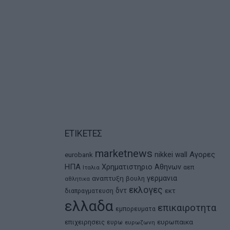
ΕΤΙΚΕΤΕΣ
marketnews
Αγορες
nikkei
wall
eurobank
ΗΠΑ
Χρηματιστηριο Αθηνων
αεπ
Ιταλια
αναπτυξη
γερμανια
βουλη
αθλητικα
εκλογες
δντ
εκτ
διαπραγματευση
ελλαδα
επικαιροτητα
εμπορευματα
ευρωπαικα
επιχειρησεις
ευρω
ευρωζωνη