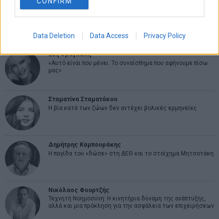
CONFIRM
Ελευθερία Κούρταλη
Οι «τιμωροί» των ομολόγων επέστρεψαν
Data Deletion
Data Access
Privacy Policy
Εύη Φραγκάκη
«Αυτό είναι που μένει. Το συναίσθημα που αφήνουμε πίσω
μας»
Σταματίνα Σταματάκου
Η βία κατά των ζώων δεν αντέχει βολικές ερμηνείες
Δημήτρης Καμπουράκης
Η παγίδα του «δώσε» στη ΔΕΘ και το στοίχημα Μητσοτάκη
Νικόλαος Φουρτζής
Τεχνητή Νοημοσύνη: Η κινητήρια δύναμη της ανάπτυξης,
αλλά και μια πρόκληση για την ασφάλεια των επιχειρήσεων