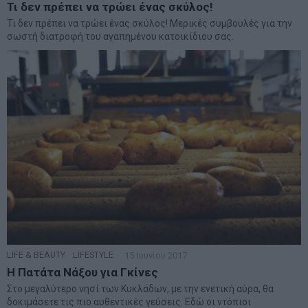
Τι δεν πρέπει να τρώει ένας σκύλος!
Τι δεν πρέπει να τρώει ένας σκύλος! Μερικές συμβουλές για την
σωστή διατροφή του αγαπημένου κατοικίδιου σας.
LIFE & BEAUTY
·
LIFESTYLE
15 Ιουνίου 2017
Η Πατάτα Νάξου για Γκίνες
Στο μεγαλύτερο νησί των Κυκλάδων, με την ενετική αύρα, θα
δοκιμάσετε τις πιο αυθεντικές γεύσεις. Εδώ οι ντόπιοι