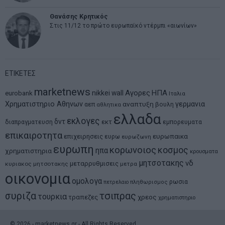
Θανάσης Κρητικός
Στις 11/12 το πρώτο ευρωπαϊκό ντέρμπι «αιωνίων»
ΕΤΙΚΕΤΕΣ
marketnews
Αγορες
ΗΠΑ
nikkei
wall
eurobank
Ιταλια
Χρηματιστηριο Αθηνων
αναπτυξη
γερμανια
αεπ
βουλη
αθλητικα
ελλαδα
εκλογες
δντ
εκτ
διαπραγματευση
εμπορευματα
επικαιροτητα
ευρωπαικα
επιχειρησεις
ευρω
ευρωζωνη
ευρωπη
κορωνοιος
κοσμος
ηπα
χρηματιστηρια
κρουσματα
μητσοτακης
νδ
μεταρρυθμισεις
κυριακος μητσοτακης
μετρα
οικονομια
ομολογα
ρωσια
πετρελαιο
πληθωρισμος
συριζα
τσιπρας
τουρκια
τραπεζες
χρεος
χρηματιστηριο
©
2026
- marketnews.gr - All Rights Reserved