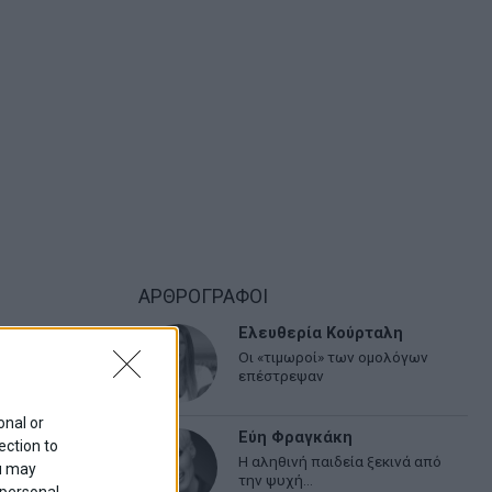
ΑΡΘΡΟΓΡΑΦΟΙ
Ελευθερία Κούρταλη
Οι «τιμωροί» των ομολόγων
επέστρεψαν
onal or
Εύη Φραγκάκη
ection to
Η αληθινή παιδεία ξεκινά από
ou may
την ψυχή…
 personal