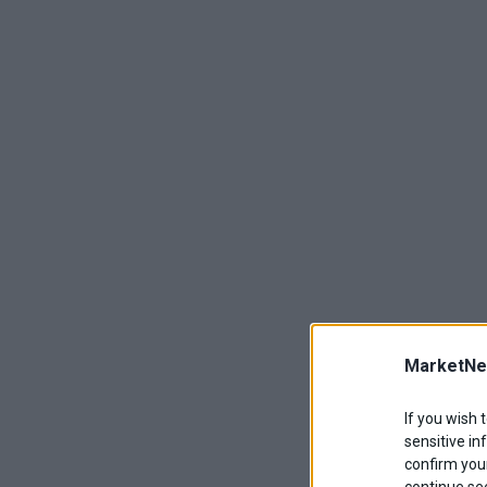
MarketNe
If you wish 
sensitive in
confirm your
continue se