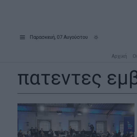
Παρασκευή, 07 Αυγούστου
Αρχική
Ο
πατεντες εμ