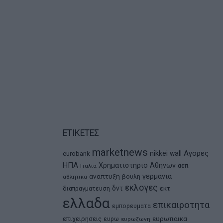
ΕΤΙΚΕΤΕΣ
marketnews
Αγορες
nikkei
wall
eurobank
ΗΠΑ
Χρηματιστηριο Αθηνων
αεπ
Ιταλια
αναπτυξη
γερμανια
βουλη
αθλητικα
εκλογες
δντ
εκτ
διαπραγματευση
ελλαδα
επικαιροτητα
εμπορευματα
ευρωπαικα
επιχειρησεις
ευρω
ευρωζωνη