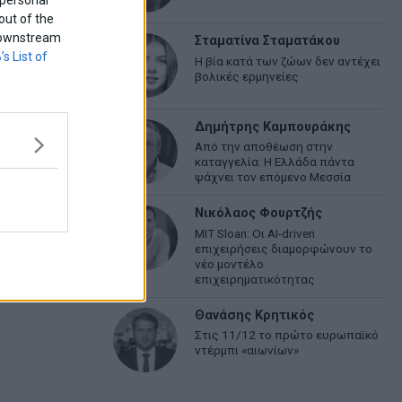
out of the
f downstream
Σταματίνα Σταματάκου
’s List of
Η βία κατά των ζώων δεν αντέχει
βολικές ερμηνείες
Δημήτρης Καμπουράκης
Από την αποθέωση στην
καταγγελία: Η Ελλάδα πάντα
ψάχνει τον επόμενο Μεσσία
Νικόλαος Φουρτζής
MIT Sloan: Οι AI-driven
επιχειρήσεις διαμορφώνουν το
νέο μοντέλο
επιχειρηματικότητας
Θανάσης Κρητικός
Στις 11/12 το πρώτο ευρωπαϊκό
ντέρμπι «αιωνίων»