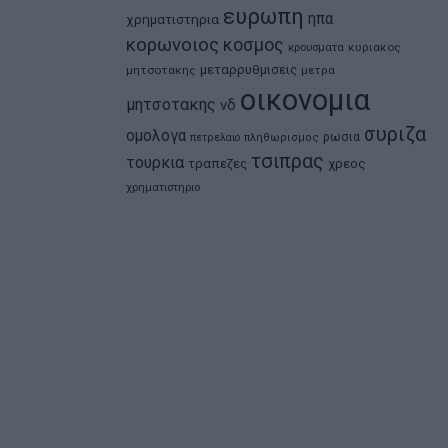
ευρωπη
ηπα
χρηματιστηρια
κορωνοιος
κοσμος
κρουσματα
κυριακος
μεταρρυθμισεις
μητσοτακης
μετρα
οικονομια
μητσοτακης
νδ
συριζα
ομολογα
ρωσια
πετρελαιο
πληθωρισμος
τσιπρας
τουρκια
τραπεζες
χρεος
χρηματιστηριο