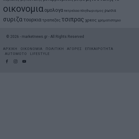
οικονομια
ομολογα
ρωσια
πετρελαιο
πληθωρισμος
συριζα
τσιπρας
τουρκια
τραπεζες
χρεος
χρηματιστηριο
©
2026
- marketnews.gr - All Rights Reserved
ΑΡΧΙΚΗ
ΟΙΚΟΝΟΜΙΑ
ΠΟΛΙΤΙΚΗ
ΑΓΟΡΕΣ
ΕΠΙΚΑΙΡΟΤΗΤΑ
AUTOMOTO
LIFESTYLE