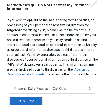
MarketNews.gr -
Do Not Process My Personal
Information
If you wish to opt-out of the sale, sharing to third parties, or
processing of your personal or sensitive information for
ΑΡΘΡΟΓΡΑΦΟΙ
targeted advertising by us, please use the below opt-out
Ελευθερία Κούρταλη
section to confirm your selection. Please note that after your
Οι «τιμωροί» των ομολόγων επέστρεψαν
opt-out request is processed you may continue seeing
interest-based ads based on personal information utilized by
us or personal information disclosed to third parties prior to
Εύη Φραγκάκη
your opt-out. You may separately opt-out of the further
Η αληθινή παιδεία ξεκινά από την ψυχή…
disclosure of your personal information by third parties on the
IAB’s list of downstream participants. This information may
also be disclosed by us to third parties on the
IAB’s List of
Downstream Participants
that may further disclose it to other
Σταματίνα Σταματάκου
third parties.
Η βία κατά των ζώων δεν αντέχει βολικές ερμηνείες
Personal Data Processing Opt Outs
Δημήτρης Καμπουράκης
CONFIRM
Από την αποθέωση στην καταγγελία: Η Ελλάδα πάντα