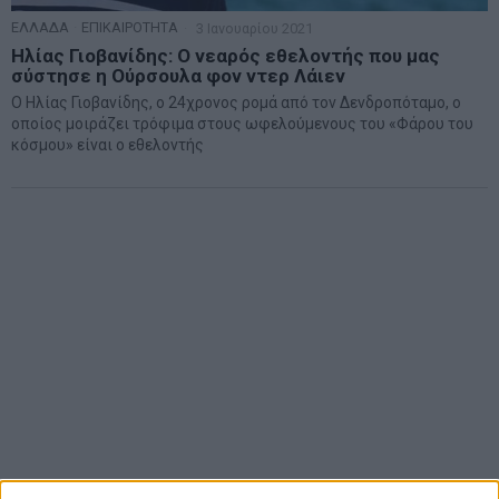
ΕΛΛΑΔΑ
·
ΕΠΙΚΑΙΡΟΤΗΤΑ
3 Ιανουαρίου 2021
Ηλίας Γιοβανίδης: Ο νεαρός εθελοντής που μας
σύστησε η Ούρσουλα φον ντερ Λάιεν
Ο Ηλίας Γιοβανίδης, ο 24χρονος ρομά από τον Δενδροπόταμο, ο
οποίος μοιράζει τρόφιμα στους ωφελούμενους του «Φάρου του
κόσμου» είναι ο εθελοντής