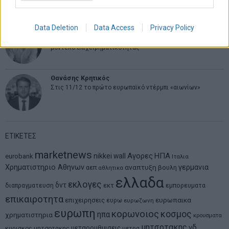
ψάχνει τον επόμενο Μεσσία
Data Deletion
Data Access
Privacy Policy
Νικόλαος Φουρτζής
MIT Sloan: Οι AI-driven επιχειρήσεις διαμορφώνουν το νέο
μοντέλο επιχειρηματικότητας
Θανάσης Κρητικός
Στις 11/12 το πρώτο ευρωπαϊκό ντέρμπι «αιωνίων»
ΕΤΙΚΕΤΕΣ
marketnews
Αγορες
ΗΠΑ
nikkei
wall
eurobank
Ιταλια
Χρηματιστηριο Αθηνων
αναπτυξη
γερμανια
αεπ
βουλη
αθλητικα
ελλαδα
εκλογες
δντ
εκτ
διαπραγματευση
εμπορευματα
επικαιροτητα
ευρωπαικα
επιχειρησεις
ευρω
ευρωζωνη
ευρωπη
κορωνοιος
κοσμος
ηπα
χρηματιστηρια
κρουσματα
μητσοτακης
νδ
μεταρρυθμισεις
κυριακος μητσοτακης
μετρα