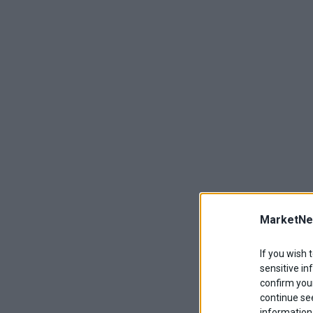
MarketNe
If you wish 
sensitive in
confirm your
continue se
information 