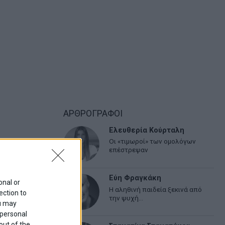
ΑΡΘΡΟΓΡΑΦΟΙ
Ελευθερία Κούρταλη
Οι «τιμωροί» των ομολόγων
επέστρεψαν
Εύη Φραγκάκη
onal or
Η αληθινή παιδεία ξεκινά από
ection to
την ψυχή…
ou may
 personal
out of the