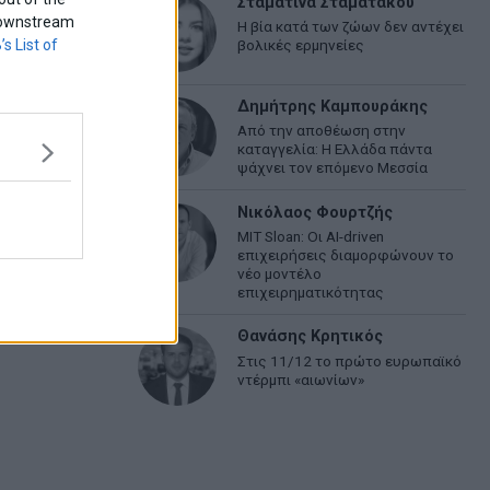
Σταματίνα Σταματάκου
f downstream
Η βία κατά των ζώων δεν αντέχει
’s List of
βολικές ερμηνείες
Δημήτρης Καμπουράκης
Από την αποθέωση στην
καταγγελία: Η Ελλάδα πάντα
ψάχνει τον επόμενο Μεσσία
Νικόλαος Φουρτζής
MIT Sloan: Οι AI-driven
επιχειρήσεις διαμορφώνουν το
νέο μοντέλο
επιχειρηματικότητας
Θανάσης Κρητικός
Στις 11/12 το πρώτο ευρωπαϊκό
ντέρμπι «αιωνίων»