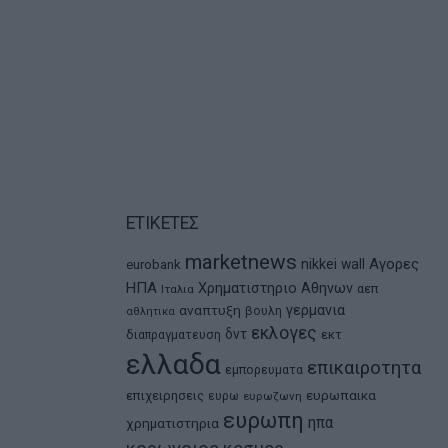
ΕΤΙΚΕΤΕΣ
marketnews
Αγορες
nikkei
wall
eurobank
ΗΠΑ
Χρηματιστηριο Αθηνων
αεπ
Ιταλια
αναπτυξη
γερμανια
βουλη
αθλητικα
εκλογες
δντ
εκτ
διαπραγματευση
ελλαδα
επικαιροτητα
εμπορευματα
ευρωπαικα
επιχειρησεις
ευρω
ευρωζωνη
ευρωπη
ηπα
χρηματιστηρια