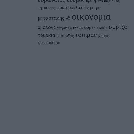
κορωνοιος
κοσμος
κρουσματα
κυριακος
μεταρρυθμισεις
μητσοτακης
μετρα
οικονομια
μητσοτακης
νδ
συριζα
ομολογα
ρωσια
πετρελαιο
πληθωρισμος
τσιπρας
τουρκια
τραπεζες
χρεος
χρηματιστηριο