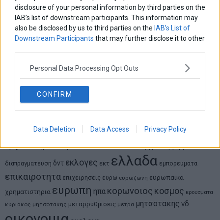
disclosure of your personal information by third parties on the
Νικόλαος Φουρτζής
IAB’s list of downstream participants. This information may
MIT Sloan: Οι AI-driven επιχειρήσεις διαμορφώνουν το νέο
also be disclosed by us to third parties on the
IAB’s List of
μοντέλο επιχειρηματικότητας
Downstream Participants
that may further disclose it to other
third parties.
Θανάσης Κρητικός
Personal Data Processing Opt Outs
Στις 11/12 το πρώτο ευρωπαϊκό ντέρμπι «αιωνίων»
CONFIRM
ΕΤΙΚΕΤΕΣ
Data Deletion
Data Access
Privacy Policy
marketnews
Αγορες
ΗΠΑ
nikkei
wall
eurobank
Ιταλια
Χρηματιστηριο Αθηνων
αναπτυξη
γερμανια
αεπ
βουλη
αθλητικα
ελλαδα
εκλογες
δντ
εκτ
διαπραγματευση
εμπορευματα
επικαιροτητα
ευρωπαικα
επιχειρησεις
ευρω
ευρωζωνη
ευρωπη
κορωνοιος
κοσμος
ηπα
χρηματιστηρια
κρουσματα
μητσοτακης
νδ
μεταρρυθμισεις
κυριακος μητσοτακης
μετρα
οικονομια