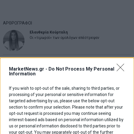
ΑΡΘΡΟΓΡΑΦΟΙ
Ελευθερία Κούρταλη
Οι «τιμωροί» των ομολόγων επέστρεψαν
Εύη Φραγκάκη
Η αληθινή παιδεία ξεκινά από την ψυχή…
MarketNews.gr -
Do Not Process My Personal
Information
Σταματίνα Σταματάκου
If you wish to opt-out of the sale, sharing to third parties, or
Η βία κατά των ζώων δεν αντέχει βολικές ερμηνείες
processing of your personal or sensitive information for
targeted advertising by us, please use the below opt-out
section to confirm your selection. Please note that after your
opt-out request is processed you may continue seeing
Δημήτρης Καμπουράκης
interest-based ads based on personal information utilized by
Από την αποθέωση στην καταγγελία: Η Ελλάδα πάντα
ψάχνει τον επόμενο Μεσσία
us or personal information disclosed to third parties prior to
your opt-out. You may separately opt-out of the further