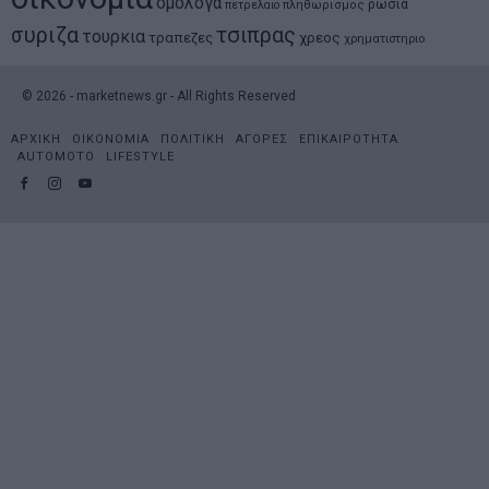
ομολογα
ρωσια
πετρελαιο
πληθωρισμος
συριζα
τσιπρας
τουρκια
τραπεζες
χρεος
χρηματιστηριο
©
2026
- marketnews.gr - All Rights Reserved
ΑΡΧΙΚΗ
ΟΙΚΟΝΟΜΙΑ
ΠΟΛΙΤΙΚΗ
ΑΓΟΡΕΣ
ΕΠΙΚΑΙΡΟΤΗΤΑ
AUTOMOTO
LIFESTYLE