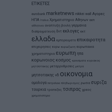
ΕΤΙΚΕΤΕΣ
marketnews
Αγορες
nikkei
wall
eurobank
ΗΠΑ
Χρηματιστηριο Αθηνων
αεπ
Ιταλια
αναπτυξη
γερμανια
βουλη
αθλητικα
εκλογες
δντ
εκτ
διαπραγματευση
ελλαδα
επικαιροτητα
εμπορευματα
ευρωπαικα
επιχειρησεις
ευρω
ευρωζωνη
ευρωπη
ηπα
χρηματιστηρια
κορωνοιος
κοσμος
κρουσματα
κυριακος
μεταρρυθμισεις
μητσοτακης
μετρα
οικονομια
μητσοτακης
νδ
συριζα
ομολογα
ρωσια
πετρελαιο
πληθωρισμος
τσιπρας
τουρκια
τραπεζες
χρεος
χρηματιστηριο