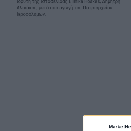
ιδρυτή της ιστοσελίδας Ellinika Hoaxes, Δημήτρη
Αλικάκου, μετά από αγωγή του Πατριαρχείου
Ιεροσολύμων.
MarketNe