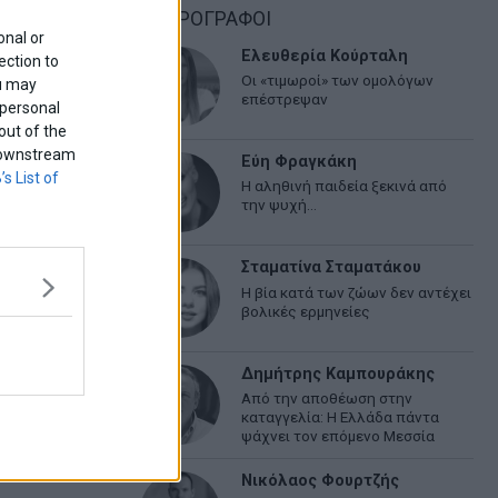
ΑΡΘΡΟΓΡΑΦΟΙ
onal or
Ελευθερία Κούρταλη
ection to
Οι «τιμωροί» των ομολόγων
ou may
επέστρεψαν
 personal
out of the
f downstream
Εύη Φραγκάκη
’s List of
Η αληθινή παιδεία ξεκινά από
την ψυχή…
Σταματίνα Σταματάκου
Η βία κατά των ζώων δεν αντέχει
βολικές ερμηνείες
Δημήτρης Καμπουράκης
Από την αποθέωση στην
καταγγελία: Η Ελλάδα πάντα
ψάχνει τον επόμενο Μεσσία
Νικόλαος Φουρτζής