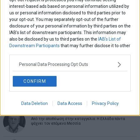
interest-based ads based on personal information utilized by
us or personal information disclosed to third parties prior to
ΑΡΘΡΟΓΡΑΦΟΙ
your opt-out. You may separately opt-out of the further
disclosure of your personal information by third parties on the
Ελευθερία Κούρταλη
Οι «τιμωροί» των ομολόγων επέστρεψαν
IAB’s list of downstream participants. This information may
also be disclosed by us to third parties on the
IAB’s List of
Downstream Participants
that may further disclose it to other
third parties.
Εύη Φραγκάκη
Η αληθινή παιδεία ξεκινά από την ψυχή…
Personal Data Processing Opt Outs
CONFIRM
Σταματίνα Σταματάκου
Η βία κατά των ζώων δεν αντέχει βολικές ερμηνείες
Data Deletion
Data Access
Privacy Policy
Δημήτρης Καμπουράκης
Από την αποθέωση στην καταγγελία: Η Ελλάδα πάντα
ψάχνει τον επόμενο Μεσσία