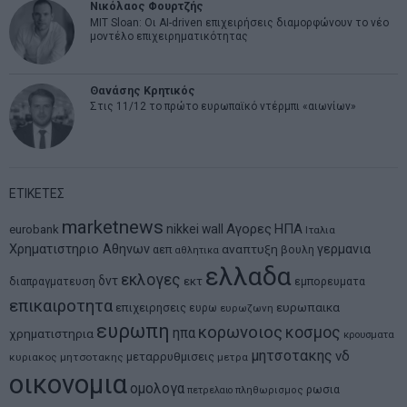
Νικόλαος Φουρτζής
MIT Sloan: Οι AI-driven επιχειρήσεις διαμορφώνουν το νέο
μοντέλο επιχειρηματικότητας
Θανάσης Κρητικός
Στις 11/12 το πρώτο ευρωπαϊκό ντέρμπι «αιωνίων»
ΕΤΙΚΕΤΕΣ
marketnews
Αγορες
ΗΠΑ
nikkei
wall
eurobank
Ιταλια
Χρηματιστηριο Αθηνων
αναπτυξη
γερμανια
αεπ
βουλη
αθλητικα
ελλαδα
εκλογες
δντ
εκτ
διαπραγματευση
εμπορευματα
επικαιροτητα
ευρωπαικα
επιχειρησεις
ευρω
ευρωζωνη
ευρωπη
κορωνοιος
κοσμος
ηπα
χρηματιστηρια
κρουσματα
μητσοτακης
νδ
μεταρρυθμισεις
κυριακος μητσοτακης
μετρα
οικονομια
ομολογα
ρωσια
πετρελαιο
πληθωρισμος