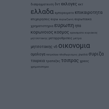
εκλογες
δντ
εκτ
διαπραγματευση
ελλαδα
επικαιροτητα
εμπορευματα
ευρωπαικα
επιχειρησεις
ευρω
ευρωζωνη
ευρωπη
ηπα
χρηματιστηρια
κορωνοιος
κοσμος
κρουσματα
κυριακος
μεταρρυθμισεις
μητσοτακης
μετρα
οικονομια
μητσοτακης
νδ
συριζα
ομολογα
ρωσια
πετρελαιο
πληθωρισμος
τσιπρας
τουρκια
τραπεζες
χρεος
χρηματιστηριο