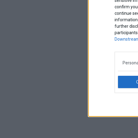
sensitive in
confirm your
continue se
information 
further disc
participants
Downstream
Persona