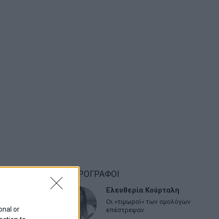
ΑΡΘΡΟΓΡΑΦΟΙ
Ελευθερία Κούρταλη
Οι «τιμωροί» των ομολόγων
onal or
επέστρεψαν