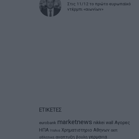
Στις 11/12 το πρώτο ευρωπαϊκό
ντέρμπι «αιωνίων»
ΕΤΙΚΕΤΕΣ
marketnews
Αγορες
nikkei
wall
eurobank
ΗΠΑ
Χρηματιστηριο Αθηνων
αεπ
Ιταλια
αναπτυξη
γερμανια
βουλη
αθλητικα