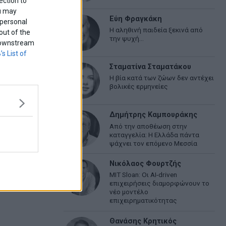
ection to
ou may
Εύη Φραγκάκη
 personal
Η αληθινή παιδεία ξεκινά από
out of the
την ψυχή…
f downstream
’s List of
Σταματίνα Σταματάκου
Η βία κατά των ζώων δεν αντέχει
βολικές ερμηνείες
Δημήτρης Καμπουράκης
Από την αποθέωση στην
καταγγελία: Η Ελλάδα πάντα
ψάχνει τον επόμενο Μεσσία
Νικόλαος Φουρτζής
MIT Sloan: Οι AI-driven
επιχειρήσεις διαμορφώνουν το
νέο μοντέλο
επιχειρηματικότητας
Θανάσης Κρητικός