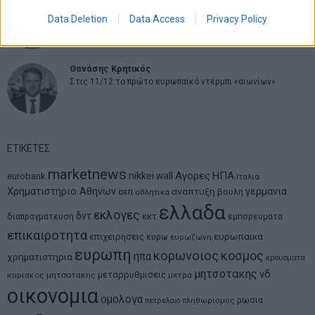
Νικόλαος Φουρτζής
MIT Sloan: Οι AI-driven επιχειρήσεις διαμορφώνουν το νέο
Data Deletion
Data Access
Privacy Policy
μοντέλο επιχειρηματικότητας
Θανάσης Κρητικός
Στις 11/12 το πρώτο ευρωπαϊκό ντέρμπι «αιωνίων»
ΕΤΙΚΕΤΕΣ
marketnews
Αγορες
ΗΠΑ
nikkei
wall
eurobank
Ιταλια
Χρηματιστηριο Αθηνων
αναπτυξη
γερμανια
αεπ
βουλη
αθλητικα
ελλαδα
εκλογες
δντ
εκτ
διαπραγματευση
εμπορευματα
επικαιροτητα
ευρωπαικα
επιχειρησεις
ευρω
ευρωζωνη
ευρωπη
κορωνοιος
κοσμος
ηπα
χρηματιστηρια
κρουσματα
μητσοτακης
νδ
μεταρρυθμισεις
κυριακος μητσοτακης
μετρα
οικονομια
ομολογα
ρωσια
πετρελαιο
πληθωρισμος