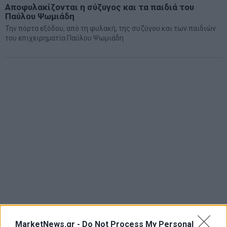
Αποφυλακίζονται η σύζυγος και τα παιδιά του
Παύλου Ψωμιάδη
Την πόρτα εξόδου, από τη φυλακή, της συζύγου και των παιδιών
του επιχειρηματία Παύλου Ψωμιάδη
MarketNews.gr -
Do Not Process My Personal