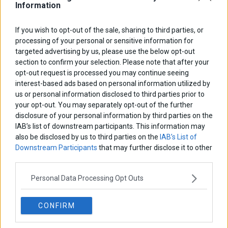
Information
ΑΡΘΡΟΓΡΑΦΟΙ
If you wish to opt-out of the sale, sharing to third parties, or
processing of your personal or sensitive information for
Ελευθερία Κούρταλη
targeted advertising by us, please use the below opt-out
Οι «τιμωροί» των ομολόγων επέστρεψαν
section to confirm your selection. Please note that after your
opt-out request is processed you may continue seeing
interest-based ads based on personal information utilized by
Εύη Φραγκάκη
us or personal information disclosed to third parties prior to
Η αληθινή παιδεία ξεκινά από την ψυχή…
your opt-out. You may separately opt-out of the further
disclosure of your personal information by third parties on the
IAB’s list of downstream participants. This information may
also be disclosed by us to third parties on the
Σταματίνα Σταματάκου
IAB’s List of
Η βία κατά των ζώων δεν αντέχει βολικές ερμηνείες
Downstream Participants
that may further disclose it to other
third parties.
Personal Data Processing Opt Outs
Δημήτρης Καμπουράκης
Από την αποθέωση στην καταγγελία: Η Ελλάδα πάντα
ψάχνει τον επόμενο Μεσσία
CONFIRM