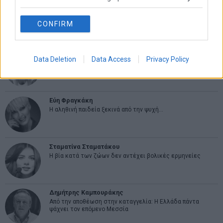
CONFIRM
ΑΡΘΡΟΓΡΑΦΟΙ
Ελευθερία Κούρταλη
Data Deletion
Data Access
Privacy Policy
Οι «τιμωροί» των ομολόγων επέστρεψαν
Εύη Φραγκάκη
Η αληθινή παιδεία ξεκινά από την ψυχή…
Σταματίνα Σταματάκου
Η βία κατά των ζώων δεν αντέχει βολικές ερμηνείες
Δημήτρης Καμπουράκης
Από την αποθέωση στην καταγγελία: Η Ελλάδα πάντα
ψάχνει τον επόμενο Μεσσία