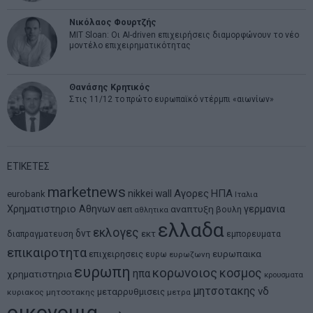
Νικόλαος Φουρτζής
MIT Sloan: Οι AI-driven επιχειρήσεις διαμορφώνουν το νέο
μοντέλο επιχειρηματικότητας
Θανάσης Κρητικός
Στις 11/12 το πρώτο ευρωπαϊκό ντέρμπι «αιωνίων»
ΕΤΙΚΕΤΕΣ
marketnews
Αγορες
ΗΠΑ
nikkei
wall
eurobank
Ιταλια
Χρηματιστηριο Αθηνων
αναπτυξη
γερμανια
αεπ
βουλη
αθλητικα
ελλαδα
εκλογες
δντ
εκτ
διαπραγματευση
εμπορευματα
επικαιροτητα
ευρωπαικα
επιχειρησεις
ευρω
ευρωζωνη
ευρωπη
κορωνοιος
κοσμος
ηπα
χρηματιστηρια
κρουσματα
μητσοτακης
νδ
μεταρρυθμισεις
κυριακος μητσοτακης
μετρα
οικονομια