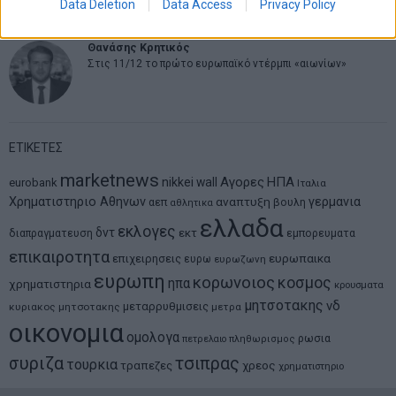
Data Deletion
Data Access
Privacy Policy
Θανάσης Κρητικός
Στις 11/12 το πρώτο ευρωπαϊκό ντέρμπι «αιωνίων»
ΕΤΙΚΕΤΕΣ
marketnews
Αγορες
ΗΠΑ
nikkei
wall
eurobank
Ιταλια
Χρηματιστηριο Αθηνων
αναπτυξη
γερμανια
αεπ
βουλη
αθλητικα
ελλαδα
εκλογες
δντ
εκτ
διαπραγματευση
εμπορευματα
επικαιροτητα
ευρωπαικα
επιχειρησεις
ευρω
ευρωζωνη
ευρωπη
κορωνοιος
κοσμος
ηπα
χρηματιστηρια
κρουσματα
μητσοτακης
νδ
μεταρρυθμισεις
κυριακος μητσοτακης
μετρα
οικονομια
ομολογα
ρωσια
πετρελαιο
πληθωρισμος
συριζα
τσιπρας
τουρκια
τραπεζες
χρεος
χρηματιστηριο