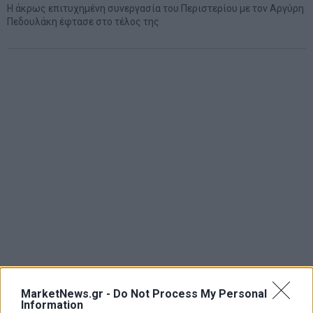
Η άκρως επιτυχημένη συνεργασία του Περιστερίου με τον Αργύρη
Πεδουλάκη έφτασε στο τέλος της
MarketNews.gr -
Do Not Process My Personal
Information