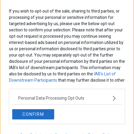
ΑΡΘΡΟΓΡΑΦΟΙ
If you wish to opt-out of the sale, sharing to third parties, or
Ελευθερία Κούρταλη
processing of your personal or sensitive information for
Οι «τιμωροί» των ομολόγων επέστρεψαν
targeted advertising by us, please use the below opt-out
section to confirm your selection. Please note that after your
opt-out request is processed you may continue seeing
Εύη Φραγκάκη
interest-based ads based on personal information utilized by
Η αληθινή παιδεία ξεκινά από την ψυχή…
us or personal information disclosed to third parties prior to
your opt-out. You may separately opt-out of the further
disclosure of your personal information by third parties on the
Σταματίνα Σταματάκου
IAB’s list of downstream participants. This information may
Η βία κατά των ζώων δεν αντέχει βολικές ερμηνείες
also be disclosed by us to third parties on the
IAB’s List of
Downstream Participants
that may further disclose it to other
third parties.
Δημήτρης Καμπουράκης
Personal Data Processing Opt Outs
Από την αποθέωση στην καταγγελία: Η Ελλάδα πάντα
ψάχνει τον επόμενο Μεσσία
CONFIRM
Νικόλαος Φουρτζής
MIT Sloan: Οι AI-driven επιχειρήσεις διαμορφώνουν το νέο
μοντέλο επιχειρηματικότητας