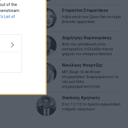
out of the
Σταματίνα Σταματάκου
f downstream
’s List of
Η βία κατά των ζώων δεν αντέχει
βολικές ερμηνείες
Δημήτρης Καμπουράκης
Από την αποθέωση στην
καταγγελία: Η Ελλάδα πάντα
ψάχνει τον επόμενο Μεσσία
Νικόλαος Φουρτζής
MIT Sloan: Οι AI-driven
επιχειρήσεις διαμορφώνουν το
νέο μοντέλο
επιχειρηματικότητας
Θανάσης Κρητικός
Στις 11/12 το πρώτο ευρωπαϊκό
ντέρμπι «αιωνίων»