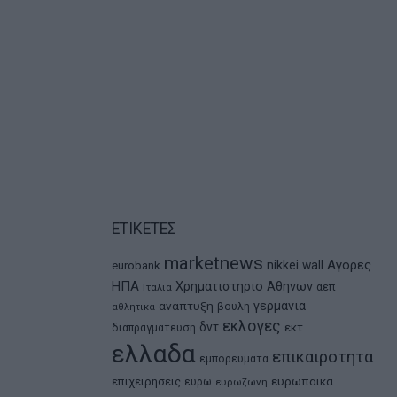
ΕΤΙΚΕΤΕΣ
marketnews
Αγορες
nikkei
wall
eurobank
ΗΠΑ
Χρηματιστηριο Αθηνων
αεπ
Ιταλια
αναπτυξη
γερμανια
βουλη
αθλητικα
εκλογες
δντ
εκτ
διαπραγματευση
ελλαδα
επικαιροτητα
εμπορευματα
ευρωπαικα
επιχειρησεις
ευρω
ευρωζωνη