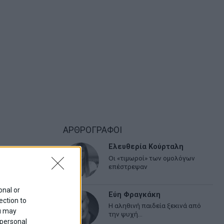
ΑΡΘΡΟΓΡΑΦΟΙ
Ελευθερία Κούρταλη
Οι «τιμωροί» των ομολόγων
επέστρεψαν
onal or
Εύη Φραγκάκη
ection to
Η αληθινή παιδεία ξεκινά από
ou may
την ψυχή…
 personal