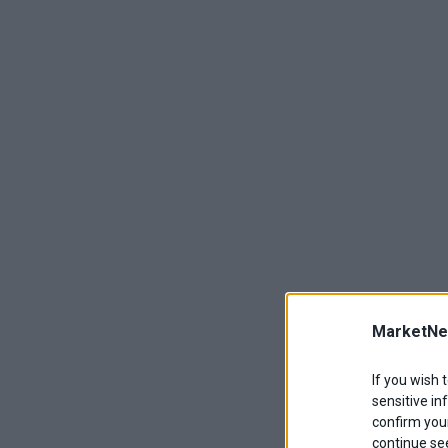
MarketNe
If you wish 
sensitive in
confirm your
continue se