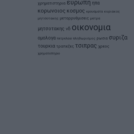
ευρωπη
ηπα
χρηματιστηρια
κορωνοιος
κοσμος
κρουσματα
κυριακος
μεταρρυθμισεις
μητσοτακης
μετρα
οικονομια
μητσοτακης
νδ
συριζα
ομολογα
ρωσια
πετρελαιο
πληθωρισμος
τσιπρας
τουρκια
τραπεζες
χρεος
χρηματιστηριο