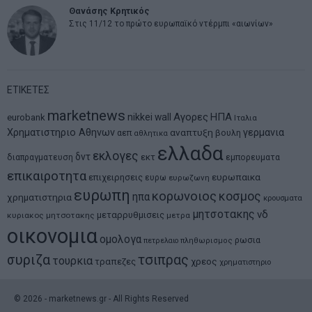
Θανάσης Κρητικός
Στις 11/12 το πρώτο ευρωπαϊκό ντέρμπι «αιωνίων»
ΕΤΙΚΕΤΕΣ
marketnews
Αγορες
ΗΠΑ
nikkei
wall
eurobank
Ιταλια
Χρηματιστηριο Αθηνων
αναπτυξη
γερμανια
αεπ
βουλη
αθλητικα
ελλαδα
εκλογες
δντ
εκτ
διαπραγματευση
εμπορευματα
επικαιροτητα
ευρωπαικα
επιχειρησεις
ευρω
ευρωζωνη
ευρωπη
κορωνοιος
κοσμος
ηπα
χρηματιστηρια
κρουσματα
μητσοτακης
νδ
μεταρρυθμισεις
κυριακος μητσοτακης
μετρα
οικονομια
ομολογα
ρωσια
πετρελαιο
πληθωρισμος
συριζα
τσιπρας
τουρκια
τραπεζες
χρεος
χρηματιστηριο
©
2026
- marketnews.gr - All Rights Reserved