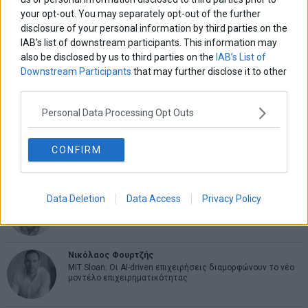
Ελευθερία Κούρταλη
your opt-out. You may separately opt-out of the further
Οι «τιμωροί» των ομολόγων επέστρεψαν
disclosure of your personal information by third parties on the
IAB’s list of downstream participants. This information may
also be disclosed by us to third parties on the
IAB’s List of
Εύη Φραγκάκη
Downstream Participants
that may further disclose it to other
Η αληθινή παιδεία ξεκινά από την ψυχή…
third parties.
Personal Data Processing Opt Outs
Σταματίνα Σταματάκου
Η βία κατά των ζώων δεν αντέχει βολικές ερμηνείες
CONFIRM
Δημήτρης Καμπουράκης
Data Deletion
Data Access
Privacy Policy
Από την αποθέωση στην καταγγελία: Η Ελλάδα πάντα
ψάχνει τον επόμενο Μεσσία
Νικόλαος Φουρτζής
MIT Sloan: Οι AI-driven επιχειρήσεις διαμορφώνουν το νέο
μοντέλο επιχειρηματικότητας