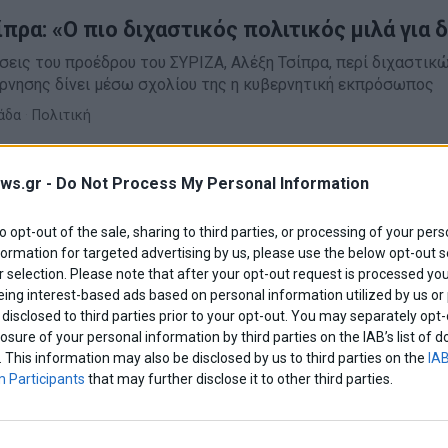
πρα: «Ο πιο διχαστικός πολιτικός μιλά για 
σεις του προέδρου του ΣΥΡΙΖΑ, Αλέξη Τσίπρα, περί διχαστικ
ρνησης δίνει μέσω σχολίου της η κυβερνητική εκπρόσωπος
άδα
·
Πολιτική
ws.gr -
Do Not Process My Personal Information
ιστούσαμε στον κ. Τσίπρα να μη μιλάει για
ν κ. Τσίπρα να μη μιλάει για διχασμό, ειδικά λίγες μέρες μετ
to opt-out of the sale, sharing to third parties, or processing of your pers
ου κρεμασμένου δεν μιλάνε για σχοινί»
formation for targeted advertising by us, please use the below opt-out s
 selection. Please note that after your opt-out request is processed y
δα
·
Πολιτική
eing interest-based ads based on personal information utilized by us or
disclosed to third parties prior to your opt-out. You may separately opt-
losure of your personal information by third parties on the IAB’s list o
. This information may also be disclosed by us to third parties on the
IAB
 Participants
that may further disclose it to other third parties.