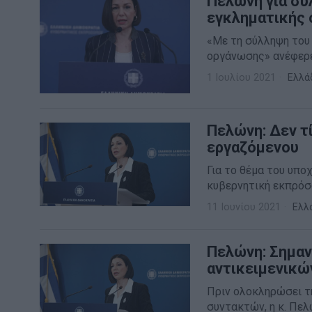
Πελώνη για σύ
εγκληματικής
«Με τη σύλληψη του
οργάνωσης» ανέφερε
1 Ιουλίου 2021
Ελλά
Πελώνη: Δεν τ
εργαζόμενου
Για το θέμα του υπο
κυβερνητική εκπρόσ
11 Ιουνίου 2021
Ελλ
Πελώνη: Σημαν
αντικειμενικώ
Πριν ολοκληρώσει τ
συντακτών, η κ. Πελ