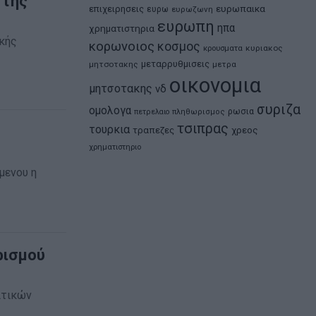
 της
ευρωπαικα
επιχειρησεις
ευρω
ευρωζωνη
ευρωπη
ηπα
χρηματιστηρια
ικής
κορωνοιος
κοσμος
κρουσματα
κυριακος
μεταρρυθμισεις
μητσοτακης
μετρα
οικονομια
μητσοτακης
νδ
συριζα
ομολογα
ρωσια
πετρελαιο
πληθωρισμος
τσιπρας
τουρκια
τραπεζες
χρεος
χρηματιστηριο
μενου η
ρισμού
ιτικών