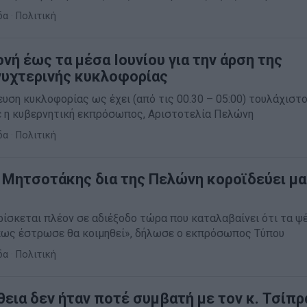
δα
·
Πολιτική
νή έως τα μέσα Ιουνίου για την άρση της
νυχτερινής κυκλοφορίας
υση κυκλοφορίας ως έχει (από τις 00.30 – 05:00) τουλάχιστ
ε η κυβερνητική εκπρόσωπος, Αριστοτελία Πελώνη
δα
·
Πολιτική
 Μητσοτάκης δια της Πελώνη κοροϊδεύει μ
ρίσκεται πλέον σε αδιέξοδο τώρα που καταλαβαίνει ότι τα ψ
πως έστρωσε θα κοιμηθεί», δήλωσε ο εκπρόσωπος Τύπου
δα
·
Πολιτική
θεια δεν ήταν ποτέ συμβατή με τον κ. Τσίπρ