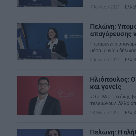
7 Ιουνίου 2021
Ελλά
Πελώνη: Υπομο
απαγόρευσης 
Παραμένει η απαγόρε
μέσα Ιουνίου δήλωσ
3 Ιουνίου 2021
Ελλά
Ηλιόπουλος: Ο
και γονείς
«Ο κ. Μητσοτάκης β
τελειώνουν. Αλλά ό
28 Μαΐου 2021
Ελλά
Πελώνη: Η αλή