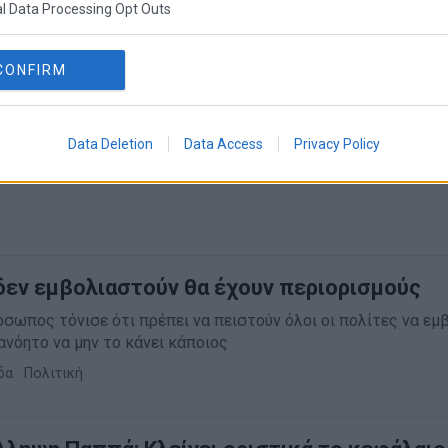
l Data Processing Opt Outs
CONFIRM
Data Deletion
Data Access
Privacy Policy
δεν εμβολιαστούν θα έχουν περιορισμούς
σωπος τόνισε ότι πρέπει να πειστούν όλοι οι πολίτες να εμ
ανόητο να μην το κάνει κάποιος
δα
·
Πολιτική