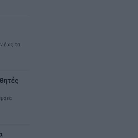
ον έως τα
αθητές
έματα
α