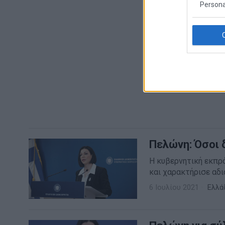
Persona
Πελώνη: Όσοι 
Η κυβερνητική εκπρό
και χαρακτήρισε αδι
6 Ιουλίου 2021
Ελλά