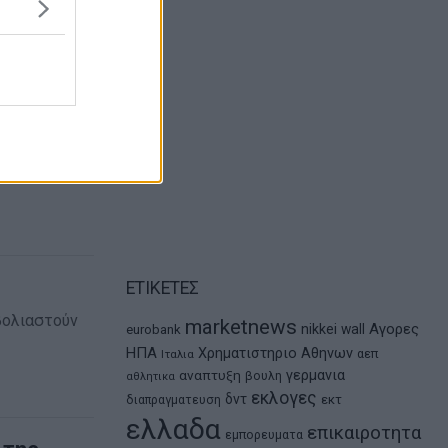
ΕΤΙΚΕΤΕΣ
βολιαστούν
marketnews
Αγορες
nikkei
wall
eurobank
ΗΠΑ
Χρηματιστηριο Αθηνων
αεπ
Ιταλια
αναπτυξη
γερμανια
βουλη
αθλητικα
εκλογες
δντ
εκτ
διαπραγματευση
ελλαδα
επικαιροτητα
εμπορευματα