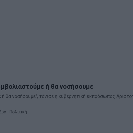
εμβολιαστούμε ή θα νοσήσουμε
 ή θα νοσήσουμε", τόνισε η κυβερνητική εκπρόσωπος Αριστο
άδα
·
Πολιτική