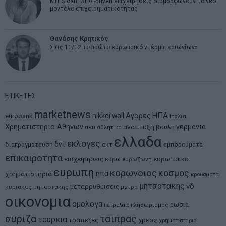
MIT Sloan: Οι AI-driven επιχειρήσεις διαμορφώνουν το νέο
μοντέλο επιχειρηματικότητας
Θανάσης Κρητικός
Στις 11/12 το πρώτο ευρωπαϊκό ντέρμπι «αιωνίων»
ΕΤΙΚΕΤΕΣ
marketnews
Αγορες
ΗΠΑ
nikkei
wall
eurobank
Ιταλια
Χρηματιστηριο Αθηνων
αναπτυξη
γερμανια
αεπ
βουλη
αθλητικα
ελλαδα
εκλογες
δντ
εκτ
διαπραγματευση
εμπορευματα
επικαιροτητα
ευρωπαικα
επιχειρησεις
ευρω
ευρωζωνη
ευρωπη
κορωνοιος
κοσμος
ηπα
χρηματιστηρια
κρουσματα
μητσοτακης
νδ
μεταρρυθμισεις
κυριακος μητσοτακης
μετρα
οικονομια
ομολογα
ρωσια
πετρελαιο
πληθωρισμος
συριζα
τσιπρας
τουρκια
τραπεζες
χρεος
χρηματιστηριο