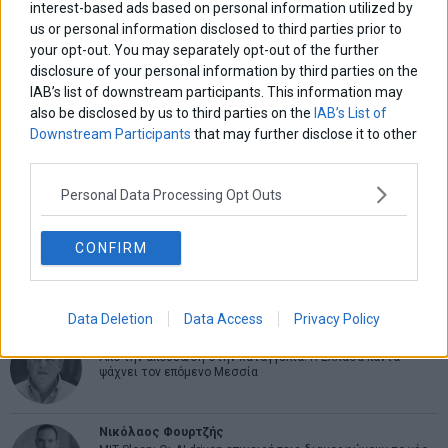
interest-based ads based on personal information utilized by
us or personal information disclosed to third parties prior to
ΑΡΘΡΟΓΡΑΦΟΙ
your opt-out. You may separately opt-out of the further
Ελευθερία Κούρταλη
disclosure of your personal information by third parties on the
Οι «τιμωροί» των ομολόγων επέστρεψαν
IAB’s list of downstream participants. This information may
also be disclosed by us to third parties on the
IAB’s List of
Downstream Participants
that may further disclose it to other
Εύη Φραγκάκη
third parties.
Η αληθινή παιδεία ξεκινά από την ψυχή…
Personal Data Processing Opt Outs
Σταματίνα Σταματάκου
CONFIRM
Η βία κατά των ζώων δεν αντέχει βολικές ερμηνείες
Data Deletion
Data Access
Privacy Policy
Δημήτρης Καμπουράκης
Από την αποθέωση στην καταγγελία: Η Ελλάδα πάντα
ψάχνει τον επόμενο Μεσσία
Νικόλαος Φουρτζής