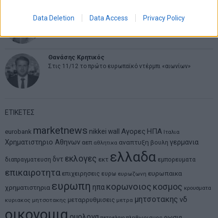
Νικόλαος Φουρτζής
Data Deletion
Data Access
Privacy Policy
MIT Sloan: Οι AI-driven επιχειρήσεις διαμορφώνουν το νέο
μοντέλο επιχειρηματικότητας
Θανάσης Κρητικός
Στις 11/12 το πρώτο ευρωπαϊκό ντέρμπι «αιωνίων»
ΕΤΙΚΕΤΕΣ
marketnews
Αγορες
ΗΠΑ
nikkei
wall
eurobank
Ιταλια
Χρηματιστηριο Αθηνων
αναπτυξη
γερμανια
αεπ
βουλη
αθλητικα
ελλαδα
εκλογες
δντ
εκτ
διαπραγματευση
εμπορευματα
επικαιροτητα
ευρωπαικα
επιχειρησεις
ευρω
ευρωζωνη
ευρωπη
κορωνοιος
κοσμος
ηπα
χρηματιστηρια
κρουσματα
μητσοτακης
νδ
μεταρρυθμισεις
κυριακος μητσοτακης
μετρα
οικονομια
ομολογα
ρωσια
πετρελαιο
πληθωρισμος