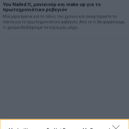
You Nailed It, μανικιούρ και make up για το
πρωτοχρονιάτικο ρεβεγιόν
Μία μέρα έμεινε για το τέλος του χρόνου και σκεφτόμαστε τα
πάντα για το πρωτοχρονιάτικο ρεβεγιόν. Από το τι θα φορέσουμε,
τι χρώμα θα βάψουμε τα νύχια μας μέχρι