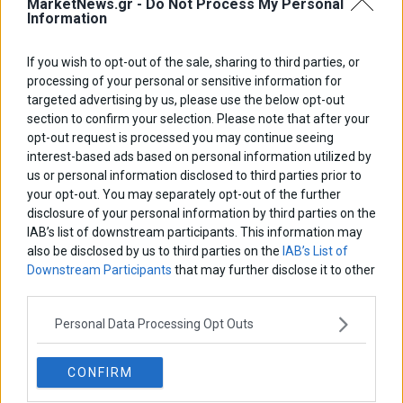
MarketNews.gr -
Do Not Process My Personal
Information
If you wish to opt-out of the sale, sharing to third parties, or
ΑΡΘΡΟΓΡΑΦΟΙ
processing of your personal or sensitive information for
Ελευθερία Κούρταλη
targeted advertising by us, please use the below opt-out
Οι «τιμωροί» των ομολόγων επέστρεψαν
section to confirm your selection. Please note that after your
opt-out request is processed you may continue seeing
interest-based ads based on personal information utilized by
us or personal information disclosed to third parties prior to
Εύη Φραγκάκη
Η αληθινή παιδεία ξεκινά από την ψυχή…
your opt-out. You may separately opt-out of the further
disclosure of your personal information by third parties on the
IAB’s list of downstream participants. This information may
also be disclosed by us to third parties on the
IAB’s List of
Σταματίνα Σταματάκου
Downstream Participants
that may further disclose it to other
Η βία κατά των ζώων δεν αντέχει βολικές ερμηνείες
third parties.
Personal Data Processing Opt Outs
Δημήτρης Καμπουράκης
Από την αποθέωση στην καταγγελία: Η Ελλάδα πάντα
CONFIRM
ψάχνει τον επόμενο Μεσσία