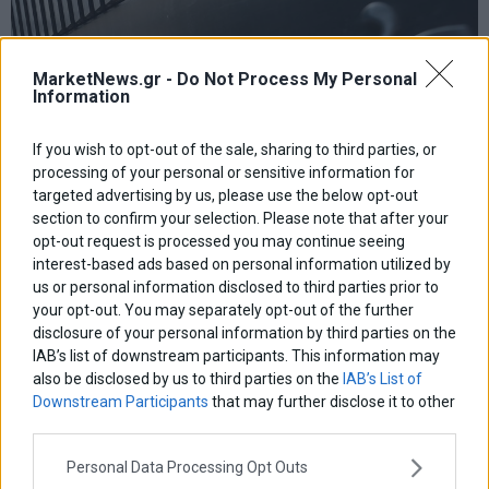
MarketNews.gr -
Do Not Process My Personal
Information
If you wish to opt-out of the sale, sharing to third parties, or
processing of your personal or sensitive information for
targeted advertising by us, please use the below opt-out
section to confirm your selection. Please note that after your
opt-out request is processed you may continue seeing
Moody΄s: Στο 6,1% η ανάπτυξη φέτος και 4,3% το
interest-based ads based on personal information utilized by
2022 – Οι κίνδυνοι από την λήξη του PEPP
us or personal information disclosed to third parties prior to
your opt-out. You may separately opt-out of the further
Κρίσιμη χαρακτηρίζει η Moody’s την απόφαση της ΕΚΤ για την
Ελλάδα και το κόστος δανεισμού της
disclosure of your personal information by third parties on the
IAB’s list of downstream participants. This information may
26 Νοεμβρίου 2021
Ελλάδα
·
Οικονομία
also be disclosed by us to third parties on the
IAB’s List of
Downstream Participants
that may further disclose it to other
third parties.
Personal Data Processing Opt Outs