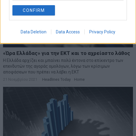
CONFIRM
Data Deletion
Data Access
Privacy Policy
«Ώρα Ελλάδας» για την ΕΚΤ και το αχρείαστο λάθος
Η Ελλάδα αρχίζει και μπαίνει πολύ έντονα στο επίκεντρο των
επενδυτών της αγοράς ομολόγων, λόγω των κρίσιμων
αποφάσεων που πρέπει να λάβει η ΕΚΤ
21 Νοεμβρίου 2021
Headlines Today
·
Home