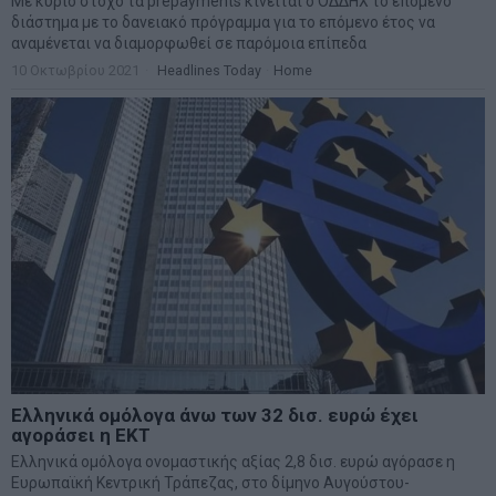
Με κύριο στόχο τα prepayments κινείται ο ΟΔΔΗΧ το επόμενο
διάστημα με το δανειακό πρόγραμμα για το επόμενο έτος να
αναμένεται να διαμορφωθεί σε παρόμοια επίπεδα
10 Οκτωβρίου 2021
Headlines Today
·
Home
Ελληνικά ομόλογα άνω των 32 δισ. ευρώ έχει
αγοράσει η ΕΚΤ
Ελληνικά ομόλογα ονομαστικής αξίας 2,8 δισ. ευρώ αγόρασε η
Ευρωπαϊκή Κεντρική Τράπεζας, στο δίμηνο Αυγούστου-