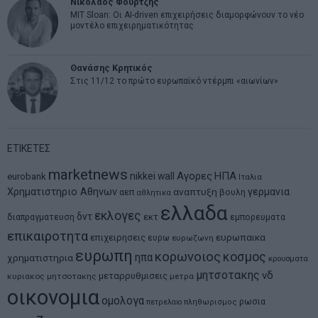
Νικόλαος Φουρτζής
MIT Sloan: Οι AI-driven επιχειρήσεις διαμορφώνουν το νέο
μοντέλο επιχειρηματικότητας
Θανάσης Κρητικός
Στις 11/12 το πρώτο ευρωπαϊκό ντέρμπι «αιωνίων»
ΕΤΙΚΕΤΕΣ
marketnews
Αγορες
ΗΠΑ
nikkei
wall
eurobank
Ιταλια
Χρηματιστηριο Αθηνων
αναπτυξη
γερμανια
αεπ
βουλη
αθλητικα
ελλαδα
εκλογες
δντ
εκτ
διαπραγματευση
εμπορευματα
επικαιροτητα
ευρωπαικα
επιχειρησεις
ευρω
ευρωζωνη
ευρωπη
κορωνοιος
κοσμος
ηπα
χρηματιστηρια
κρουσματα
μητσοτακης
νδ
μεταρρυθμισεις
κυριακος μητσοτακης
μετρα
οικονομια
ομολογα
ρωσια
πετρελαιο
πληθωρισμος