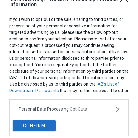
Information
ΑΡΘΡΟΓΡΑΦΟΙ
If you wish to opt-out of the sale, sharing to third parties, or
processing of your personal or sensitive information for
Ελευθερία Κούρταλη
targeted advertising by us, please use the below opt-out
Οι «τιμωροί» των ομολόγων επέστρεψαν
section to confirm your selection. Please note that after your
opt-out request is processed you may continue seeing
interest-based ads based on personal information utilized by
Εύη Φραγκάκη
us or personal information disclosed to third parties prior to
Η αληθινή παιδεία ξεκινά από την ψυχή…
your opt-out. You may separately opt-out of the further
disclosure of your personal information by third parties on the
IAB’s list of downstream participants. This information may
also be disclosed by us to third parties on the
IAB’s List of
Σταματίνα Σταματάκου
Downstream Participants
that may further disclose it to other
Η βία κατά των ζώων δεν αντέχει βολικές ερμηνείες
third parties.
Personal Data Processing Opt Outs
Δημήτρης Καμπουράκης
Από την αποθέωση στην καταγγελία: Η Ελλάδα πάντα
ψάχνει τον επόμενο Μεσσία
CONFIRM