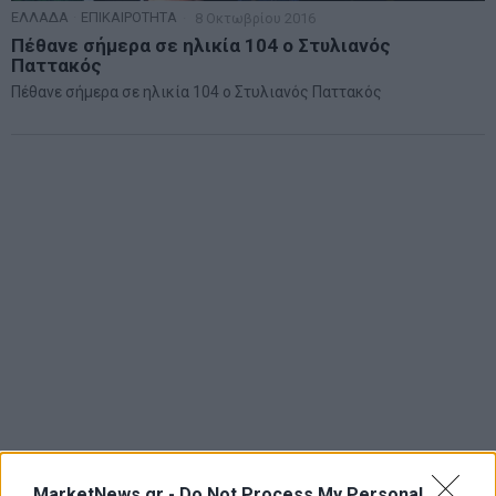
ΕΛΛΑΔΑ
·
ΕΠΙΚΑΙΡΟΤΗΤΑ
8 Οκτωβρίου 2016
Πέθανε σήμερα σε ηλικία 104 ο Στυλιανός
Παττακός
Πέθανε σήμερα σε ηλικία 104 ο Στυλιανός Παττακός
MarketNews.gr -
Do Not Process My Personal