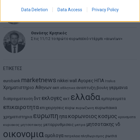
Νικόλαος Φουρτζής
Data Deletion
Data Access
Privacy Policy
MIT Sloan: Οι AI-driven επιχειρήσεις διαμορφώνουν το νέο
μοντέλο επιχειρηματικότητας
Θανάσης Κρητικός
Στις 11/12 το πρώτο ευρωπαϊκό ντέρμπι «αιωνίων»
ΕΤΙΚΕΤΕΣ
marketnews
Αγορες
ΗΠΑ
nikkei
wall
eurobank
Ιταλια
Χρηματιστηριο Αθηνων
αναπτυξη
γερμανια
αεπ
βουλη
αθλητικα
ελλαδα
εκλογες
δντ
εκτ
διαπραγματευση
εμπορευματα
επικαιροτητα
ευρωπαικα
επιχειρησεις
ευρω
ευρωζωνη
ευρωπη
κορωνοιος
κοσμος
ηπα
χρηματιστηρια
κρουσματα
μητσοτακης
νδ
μεταρρυθμισεις
κυριακος μητσοτακης
μετρα
οικονομια
ομολογα
ρωσια
πετρελαιο
πληθωρισμος