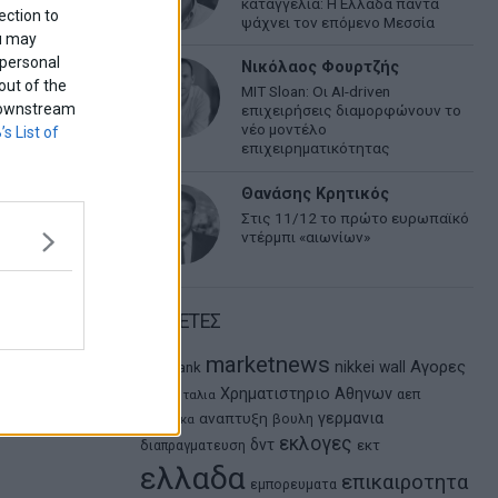
καταγγελία: Η Ελλάδα πάντα
ection to
ψάχνει τον επόμενο Μεσσία
ou may
 personal
Νικόλαος Φουρτζής
out of the
MIT Sloan: Οι AI-driven
f downstream
επιχειρήσεις διαμορφώνουν το
νέο μοντέλο
’s List of
επιχειρηματικότητας
Θανάσης Κρητικός
Στις 11/12 το πρώτο ευρωπαϊκό
ντέρμπι «αιωνίων»
ΕΤΙΚΕΤΕΣ
marketnews
Αγορες
nikkei
wall
eurobank
ΗΠΑ
Χρηματιστηριο Αθηνων
αεπ
Ιταλια
αναπτυξη
γερμανια
βουλη
αθλητικα
εκλογες
δντ
εκτ
διαπραγματευση
ελλαδα
επικαιροτητα
εμπορευματα