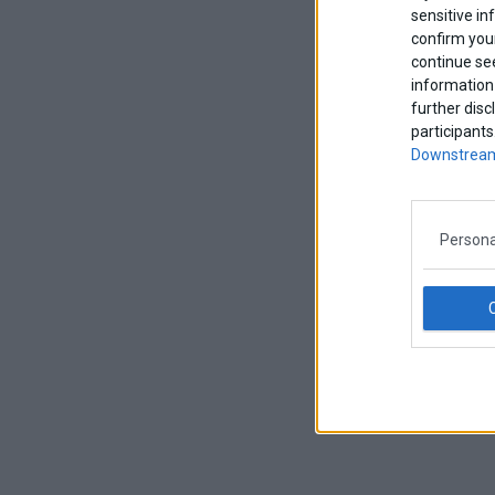
sensitive in
confirm your
continue se
information 
further disc
participants
Downstream
Persona