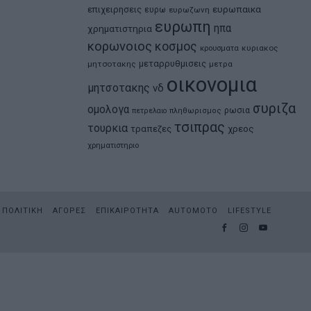
ευρωπαικα
επιχειρησεις
ευρω
ευρωζωνη
ευρωπη
ηπα
χρηματιστηρια
κορωνοιος
κοσμος
κρουσματα
κυριακος
μεταρρυθμισεις
μητσοτακης
μετρα
οικονομια
μητσοτακης
νδ
συριζα
ομολογα
ρωσια
πετρελαιο
πληθωρισμος
τσιπρας
τουρκια
τραπεζες
χρεος
χρηματιστηριο
ΠΟΛΙΤΙΚΗ
ΑΓΟΡΕΣ
ΕΠΙΚΑΙΡΟΤΗΤΑ
AUTOMOTO
LIFESTYLE