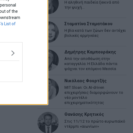
Η αληθινή παιδεία ξεκινά από
 personal
την ψυχή…
out of the
f downstream
’s List of
Σταματίνα Σταματάκου
Η βία κατά των ζώων δεν αντέχει
βολικές ερμηνείες
Δημήτρης Καμπουράκης
Από την αποθέωση στην
καταγγελία: Η Ελλάδα πάντα
ψάχνει τον επόμενο Μεσσία
Νικόλαος Φουρτζής
MIT Sloan: Οι AI-driven
επιχειρήσεις διαμορφώνουν το
νέο μοντέλο
επιχειρηματικότητας
Θανάσης Κρητικός
Στις 11/12 το πρώτο ευρωπαϊκό
ντέρμπι «αιωνίων»