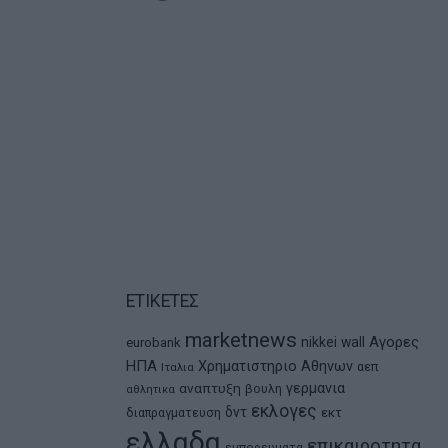
ΕΤΙΚΕΤΕΣ
marketnews
Αγορες
nikkei
wall
eurobank
ΗΠΑ
Χρηματιστηριο Αθηνων
αεπ
Ιταλια
αναπτυξη
γερμανια
βουλη
αθλητικα
εκλογες
δντ
εκτ
διαπραγματευση
ελλαδα
επικαιροτητα