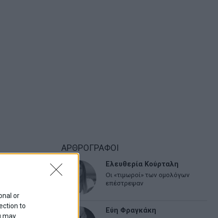
ΑΡΘΡΟΓΡΑΦΟΙ
Ελευθερία Κούρταλη
Οι «τιμωροί» των ομολόγων
επέστρεψαν
onal or
ection to
Εύη Φραγκάκη
ou may