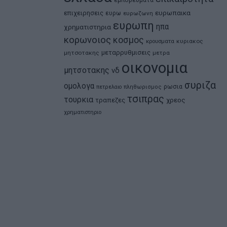
εμπορευματα
ευρωπαικα
επιχειρησεις
ευρω
ευρωζωνη
ευρωπη
ηπα
χρηματιστηρια
κορωνοιος
κοσμος
κρουσματα
κυριακος
μεταρρυθμισεις
μητσοτακης
μετρα
οικονομια
μητσοτακης
νδ
συριζα
ομολογα
ρωσια
πετρελαιο
πληθωρισμος
τσιπρας
τουρκια
τραπεζες
χρεος
χρηματιστηριο