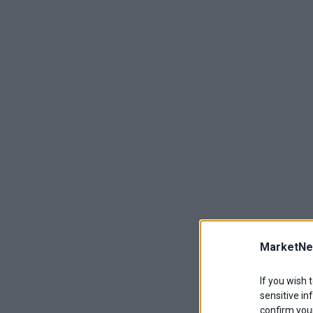
MarketNe
If you wish 
sensitive in
confirm your