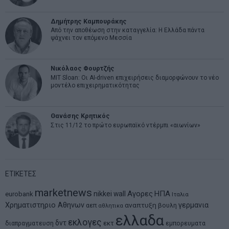
Δημήτρης Καμπουράκης
Από την αποθέωση στην καταγγελία: Η Ελλάδα πάντα
ψάχνει τον επόμενο Μεσσία
Νικόλαος Φουρτζής
MIT Sloan: Οι AI-driven επιχειρήσεις διαμορφώνουν το νέο
μοντέλο επιχειρηματικότητας
Θανάσης Κρητικός
Στις 11/12 το πρώτο ευρωπαϊκό ντέρμπι «αιωνίων»
ΕΤΙΚΕΤΕΣ
marketnews
Αγορες
ΗΠΑ
nikkei
wall
eurobank
Ιταλια
Χρηματιστηριο Αθηνων
αναπτυξη
γερμανια
αεπ
βουλη
αθλητικα
ελλαδα
εκλογες
δντ
εκτ
διαπραγματευση
εμπορευματα