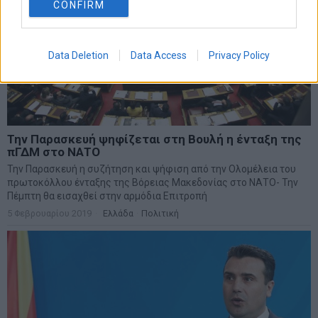
CONFIRM
Data Deletion
Data Access
Privacy Policy
Την Παρασκευή ψηφίζεται στη Βουλή η ένταξη της
πΓΔΜ στο ΝΑΤΟ
Την Παρασκευή η συζήτηση και ψήφιση από την Ολομέλεια του
πρωτοκόλλου ένταξης της Βόρειας Μακεδονίας στο ΝΑΤΟ- Την
Πέμπτη θα εισαχθεί στην αρμόδια Επιτροπή
5 Φεβρουαρίου 2019
Ελλάδα
·
Πολιτική