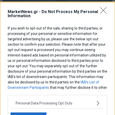
MarketNews.gr -
Do Not Process My Personal
Information
If you wish to opt-out of the sale, sharing to third parties, or
processing of your personal or sensitive information for
targeted advertising by us, please use the below opt-out
section to confirm your selection. Please note that after your
Στο ΝΑΤΟ τα Σκόπια
opt-out request is processed you may continue seeing
Το πρωτόκολλο εισδοχής της ΠΓΔΜ υπέγραψαν τα κράτη-μέλη
interest-based ads based on personal information utilized by
του ΝΑΤΟ, ανοίγοντας τον δρόμο για την ένταξη της χώρας ως
us or personal information disclosed to third parties prior to
30ό μέλος
your opt-out. You may separately opt-out of the further
6 Φεβρουαρίου 2019
Κόσμος
·
Πολιτική
disclosure of your personal information by third parties on the
IAB’s list of downstream participants. This information may
also be disclosed by us to third parties on the
IAB’s List of
Downstream Participants
that may further disclose it to other
third parties.
Personal Data Processing Opt Outs