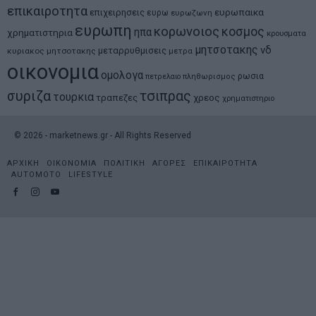
επικαιροτητα
ευρωπαικα
επιχειρησεις
ευρω
ευρωζωνη
ευρωπη
κορωνοιος
κοσμος
ηπα
χρηματιστηρια
κρουσματα
μητσοτακης
νδ
μεταρρυθμισεις
κυριακος μητσοτακης
μετρα
οικονομια
ομολογα
ρωσια
πετρελαιο
πληθωρισμος
συριζα
τσιπρας
τουρκια
τραπεζες
χρεος
χρηματιστηριο
©
2026
- marketnews.gr - All Rights Reserved
ΑΡΧΙΚΗ
ΟΙΚΟΝΟΜΙΑ
ΠΟΛΙΤΙΚΗ
ΑΓΟΡΕΣ
ΕΠΙΚΑΙΡΟΤΗΤΑ
AUTOMOTO
LIFESTYLE