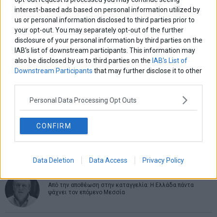
interest-based ads based on personal information utilized by
us or personal information disclosed to third parties prior to
ΑΡΘΡΟΓΡΑΦΟΙ
your opt-out. You may separately opt-out of the further
disclosure of your personal information by third parties on the
Ελευθερία Κούρταλη
IAB’s list of downstream participants. This information may
Οι «τιμωροί» των ομολόγων επέστρεψαν
also be disclosed by us to third parties on the
IAB’s List of
Downstream Participants
that may further disclose it to other
third parties.
Εύη Φραγκάκη
Η αληθινή παιδεία ξεκινά από την ψυχή…
Personal Data Processing Opt Outs
CONFIRM
Σταματίνα Σταματάκου
Η βία κατά των ζώων δεν αντέχει βολικές ερμηνείες
Data Deletion
Data Access
Privacy Policy
Δημήτρης Καμπουράκης
Από την αποθέωση στην καταγγελία: Η Ελλάδα πάντα
ψάχνει τον επόμενο Μεσσία