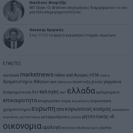
Νικόλαος Φουρτζής
MIT Sloan: Οι AI-driven επιχειρήσεις διαμορφώνουν το νέο
μοντέλο επιχειρηματικότητας
Θανάσης Κρητικός
Στις 11/12 το πρώτο ευρωπαϊκό ντέρμπι «αιωνίων»
ΕΤΙΚΕΤΕΣ
marketnews
Αγορες
ΗΠΑ
nikkei
wall
eurobank
Ιταλια
Χρηματιστηριο Αθηνων
αναπτυξη
γερμανια
αεπ
βουλη
αθλητικα
ελλαδα
εκλογες
δντ
εκτ
διαπραγματευση
εμπορευματα
επικαιροτητα
ευρωπαικα
επιχειρησεις
ευρω
ευρωζωνη
ευρωπη
κορωνοιος
κοσμος
ηπα
χρηματιστηρια
κρουσματα
μητσοτακης
νδ
μεταρρυθμισεις
κυριακος μητσοτακης
μετρα
οικονομια
ομολογα
ρωσια
πετρελαιο
πληθωρισμος