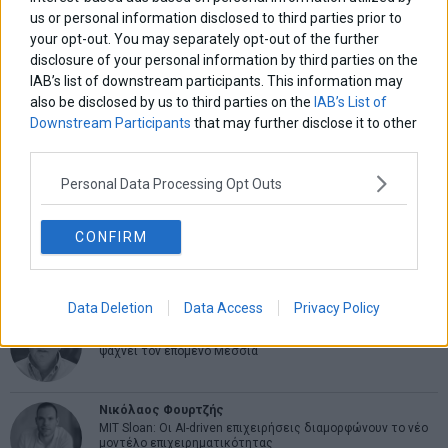
ΑΡΘΡΟΓΡΑΦΟΙ
us or personal information disclosed to third parties prior to
your opt-out. You may separately opt-out of the further
Ελευθερία Κούρταλη
Οι «τιμωροί» των ομολόγων επέστρεψαν
disclosure of your personal information by third parties on the
IAB’s list of downstream participants. This information may
also be disclosed by us to third parties on the
IAB’s List of
Downstream Participants
that may further disclose it to other
Εύη Φραγκάκη
third parties.
Η αληθινή παιδεία ξεκινά από την ψυχή…
Personal Data Processing Opt Outs
Σταματίνα Σταματάκου
CONFIRM
Η βία κατά των ζώων δεν αντέχει βολικές ερμηνείες
Data Deletion
Data Access
Privacy Policy
Δημήτρης Καμπουράκης
Από την αποθέωση στην καταγγελία: Η Ελλάδα πάντα
ψάχνει τον επόμενο Μεσσία
Νικόλαος Φουρτζής
MIT Sloan: Οι AI-driven επιχειρήσεις διαμορφώνουν το νέο
μοντέλο επιχειρηματικότητας