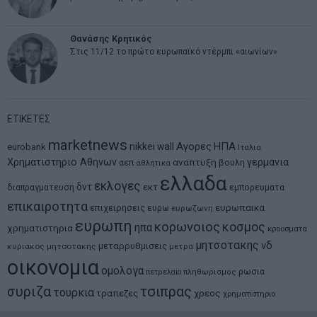
Θανάσης Κρητικός
Στις 11/12 το πρώτο ευρωπαϊκό ντέρμπι «αιωνίων»
ΕΤΙΚΕΤΕΣ
marketnews
Αγορες
ΗΠΑ
nikkei
wall
eurobank
Ιταλια
Χρηματιστηριο Αθηνων
αναπτυξη
γερμανια
αεπ
βουλη
αθλητικα
ελλαδα
εκλογες
δντ
εκτ
διαπραγματευση
εμπορευματα
επικαιροτητα
ευρωπαικα
επιχειρησεις
ευρω
ευρωζωνη
ευρωπη
κορωνοιος
κοσμος
ηπα
χρηματιστηρια
κρουσματα
μητσοτακης
νδ
μεταρρυθμισεις
κυριακος μητσοτακης
μετρα
οικονομια
ομολογα
ρωσια
πετρελαιο
πληθωρισμος
συριζα
τσιπρας
τουρκια
τραπεζες
χρεος
χρηματιστηριο