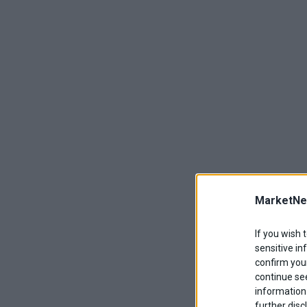
MarketNe
If you wish 
sensitive in
confirm your
continue se
information 
further disc