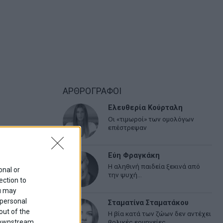
ΑΡΘΡΟΓΡΑΦΟΙ
Ελευθερία Κούρταλη
Οι «τιμωροί» των ομολόγων
επέστρεψαν
Εύη Φραγκάκη
Η αληθινή παιδεία ξεκινά από
onal or
την ψυχή…
ection to
ou may
 personal
Σταματίνα Σταματάκου
out of the
Η βία κατά των ζώων δεν αντέχει
f downstream
βολικές ερμηνείες