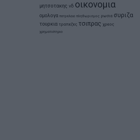
οικονομια
μητσοτακης
νδ
συριζα
ομολογα
ρωσια
πετρελαιο
πληθωρισμος
τσιπρας
τουρκια
τραπεζες
χρεος
χρηματιστηριο