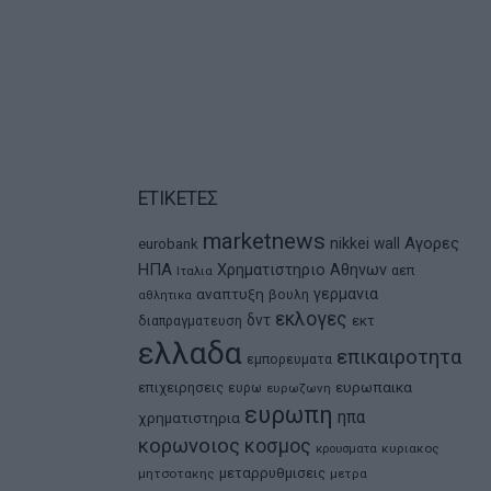
ΕΤΙΚΕΤΕΣ
marketnews
Αγορες
nikkei
wall
eurobank
ΗΠΑ
Χρηματιστηριο Αθηνων
αεπ
Ιταλια
αναπτυξη
γερμανια
βουλη
αθλητικα
εκλογες
δντ
εκτ
διαπραγματευση
ελλαδα
επικαιροτητα
εμπορευματα
ευρωπαικα
επιχειρησεις
ευρω
ευρωζωνη
ευρωπη
ηπα
χρηματιστηρια
κορωνοιος
κοσμος
κρουσματα
κυριακος
μεταρρυθμισεις
μητσοτακης
μετρα