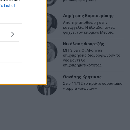
’s List of
Δημήτρης Καμπουράκης
Από την αποθέωση στην
καταγγελία: Η Ελλάδα πάντα
ψάχνει τον επόμενο Μεσσία
Νικόλαος Φουρτζής
MIT Sloan: Οι AI-driven
επιχειρήσεις διαμορφώνουν το
νέο μοντέλο
επιχειρηματικότητας
Θανάσης Κρητικός
Στις 11/12 το πρώτο ευρωπαϊκό
ντέρμπι «αιωνίων»