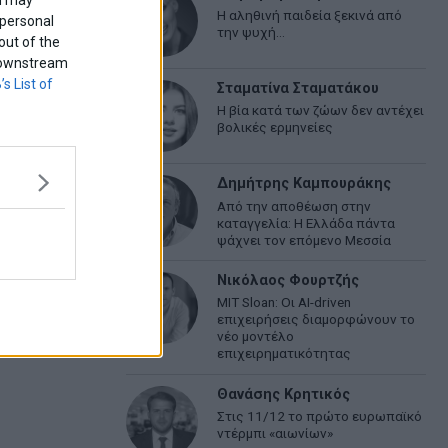
Η αληθινή παιδεία ξεκινά από
 personal
την ψυχή…
out of the
f downstream
’s List of
Σταματίνα Σταματάκου
Η βία κατά των ζώων δεν αντέχει
βολικές ερμηνείες
Δημήτρης Καμπουράκης
Από την αποθέωση στην
καταγγελία: Η Ελλάδα πάντα
ψάχνει τον επόμενο Μεσσία
Νικόλαος Φουρτζής
MIT Sloan: Οι AI-driven
επιχειρήσεις διαμορφώνουν το
νέο μοντέλο
επιχειρηματικότητας
Θανάσης Κρητικός
Στις 11/12 το πρώτο ευρωπαϊκό
ντέρμπι «αιωνίων»