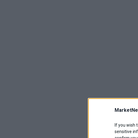
MarketNe
If you wish 
sensitive in
confirm your