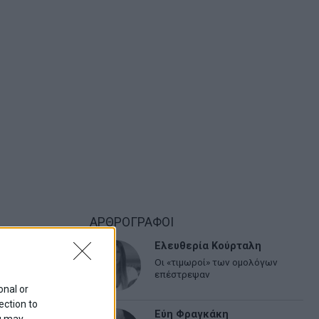
ΑΡΘΡΟΓΡΑΦΟΙ
Ελευθερία Κούρταλη
Οι «τιμωροί» των ομολόγων
επέστρεψαν
onal or
ection to
Εύη Φραγκάκη
ou may