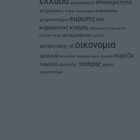
ελλαδα
επικαιροτητα
εμπορευματα
ευρωπαικα
επιχειρησεις
ευρω
ευρωζωνη
ευρωπη
ηπα
χρηματιστηρια
κορωνοιος
κοσμος
κρουσματα
κυριακος
μεταρρυθμισεις
μητσοτακης
μετρα
οικονομια
μητσοτακης
νδ
συριζα
ομολογα
ρωσια
πετρελαιο
πληθωρισμος
τσιπρας
τουρκια
τραπεζες
χρεος
χρηματιστηριο