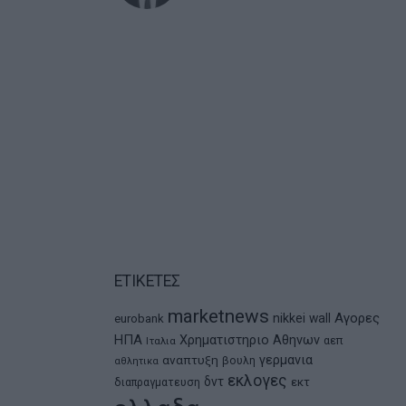
ΕΤΙΚΕΤΕΣ
marketnews
Αγορες
nikkei
wall
eurobank
ΗΠΑ
Χρηματιστηριο Αθηνων
αεπ
Ιταλια
αναπτυξη
γερμανια
βουλη
αθλητικα
εκλογες
δντ
εκτ
διαπραγματευση