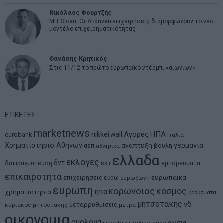
Νικόλαος Φουρτζής
MIT Sloan: Οι AI-driven επιχειρήσεις διαμορφώνουν το νέο
μοντέλο επιχειρηματικότητας
Θανάσης Κρητικός
Στις 11/12 το πρώτο ευρωπαϊκό ντέρμπι «αιωνίων»
ΕΤΙΚΕΤΕΣ
marketnews
Αγορες
ΗΠΑ
nikkei
wall
eurobank
Ιταλια
Χρηματιστηριο Αθηνων
αναπτυξη
γερμανια
αεπ
βουλη
αθλητικα
ελλαδα
εκλογες
δντ
εκτ
διαπραγματευση
εμπορευματα
επικαιροτητα
ευρωπαικα
επιχειρησεις
ευρω
ευρωζωνη
ευρωπη
κορωνοιος
κοσμος
ηπα
χρηματιστηρια
κρουσματα
μητσοτακης
νδ
μεταρρυθμισεις
κυριακος μητσοτακης
μετρα
οικονομια
ομολογα
ρωσια
πετρελαιο
πληθωρισμος