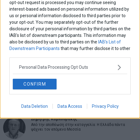
opt-out request is processed you may continue seeing
interest-based ads based on personal information utilized by
us or personal information disclosed to third parties prior to
your opt-out. You may separately opt-out of the further
ΑΡΘΡΟΓΡΑΦΟΙ
disclosure of your personal information by third parties on the
Ελευθερία Κούρταλη
IAB’s list of downstream participants. This information may
Οι «τιμωροί» των ομολόγων επέστρεψαν
also be disclosed by us to third parties on the
IAB’s List of
Downstream Participants
that may further disclose it to other
third parties.
Εύη Φραγκάκη
Η αληθινή παιδεία ξεκινά από την ψυχή…
Personal Data Processing Opt Outs
CONFIRM
Σταματίνα Σταματάκου
Η βία κατά των ζώων δεν αντέχει βολικές ερμηνείες
Data Deletion
Data Access
Privacy Policy
Δημήτρης Καμπουράκης
Από την αποθέωση στην καταγγελία: Η Ελλάδα πάντα
ψάχνει τον επόμενο Μεσσία