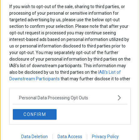
Ελευθερία Κούρταλη
If you wish to opt-out of the sale, sharing to third parties, or
Οι «τιμωροί» των ομολόγων επέστρεψαν
processing of your personal or sensitive information for
targeted advertising by us, please use the below opt-out
section to confirm your selection. Please note that after your
Εύη Φραγκάκη
opt-out request is processed you may continue seeing
Η αληθινή παιδεία ξεκινά από την ψυχή…
interest-based ads based on personal information utilized by
us or personal information disclosed to third parties prior to
your opt-out. You may separately opt-out of the further
disclosure of your personal information by third parties on the
Σταματίνα Σταματάκου
IAB’s list of downstream participants. This information may
Η βία κατά των ζώων δεν αντέχει βολικές ερμηνείες
also be disclosed by us to third parties on the
IAB’s List of
Downstream Participants
that may further disclose it to other
third parties.
Δημήτρης Καμπουράκης
Από την αποθέωση στην καταγγελία: Η Ελλάδα πάντα
Personal Data Processing Opt Outs
ψάχνει τον επόμενο Μεσσία
CONFIRM
Νικόλαος Φουρτζής
MIT Sloan: Οι AI-driven επιχειρήσεις διαμορφώνουν το νέο
μοντέλο επιχειρηματικότητας
Data Deletion
Data Access
Privacy Policy