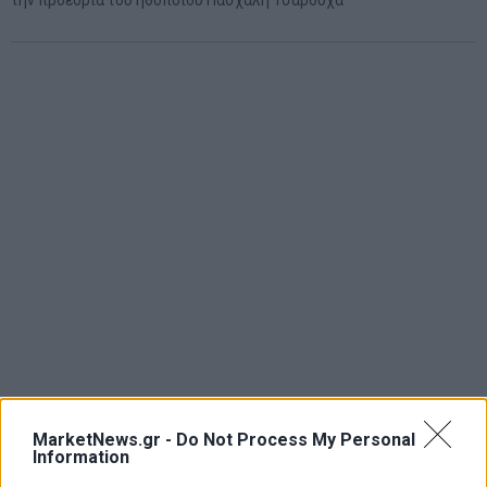
την προεδρία του ηθοποιού Πασχάλη Τσαρούχα
MarketNews.gr -
Do Not Process My Personal
Information
ΑΡΘΡΟΓΡΑΦΟΙ