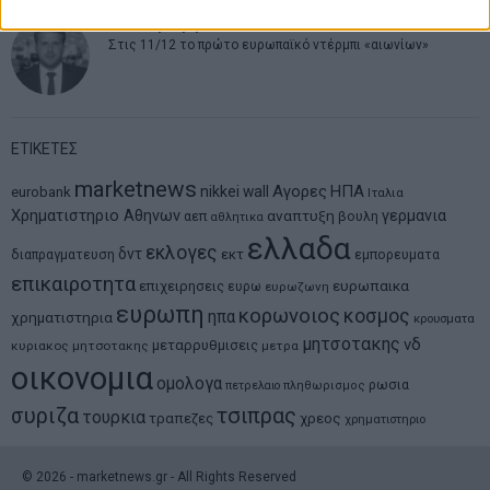
Θανάσης Κρητικός
Στις 11/12 το πρώτο ευρωπαϊκό ντέρμπι «αιωνίων»
ΕΤΙΚΕΤΕΣ
marketnews
Αγορες
ΗΠΑ
nikkei
wall
eurobank
Ιταλια
Χρηματιστηριο Αθηνων
αναπτυξη
γερμανια
αεπ
βουλη
αθλητικα
ελλαδα
εκλογες
δντ
εκτ
διαπραγματευση
εμπορευματα
επικαιροτητα
ευρωπαικα
επιχειρησεις
ευρω
ευρωζωνη
ευρωπη
κορωνοιος
κοσμος
ηπα
χρηματιστηρια
κρουσματα
μητσοτακης
νδ
μεταρρυθμισεις
κυριακος μητσοτακης
μετρα
οικονομια
ομολογα
ρωσια
πετρελαιο
πληθωρισμος
συριζα
τσιπρας
τουρκια
τραπεζες
χρεος
χρηματιστηριο
©
2026
- marketnews.gr - All Rights Reserved