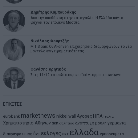
Δημήτρης Καμπουράκης
Από την αποθέωση στην καταγγελία: Η Ελλάδα πάντα
ψάχνει τον επόμενο Μεσσία
Νικόλαος Φουρτζής
MIT Sloan: Οι AI-driven επιχειρήσεις διαμορφώνουν το νέο
μοντέλο επιχειρηματικότητας
Θανάσης Κρητικός
Στις 11/12 το πρώτο ευρωπαϊκό ντέρμπι «αιωνίων»
ΕΤΙΚΕΤΕΣ
marketnews
Αγορες
ΗΠΑ
nikkei
wall
eurobank
Ιταλια
Χρηματιστηριο Αθηνων
αναπτυξη
γερμανια
αεπ
βουλη
αθλητικα
ελλαδα
εκλογες
δντ
εκτ
διαπραγματευση
εμπορευματα