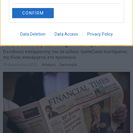
CONFIRM
Data Deletion
Data Access
Privacy Policy
Κίνα: Ο κίνδυνος των πτωχεύσεων προ των πυλών
Ο κίνδυνος κατάρρευσης του σκιώδους τραπεζικού συστήματος
της Κίνας επανέρχεται στο προσκήνιο
19 Αυγούστου 2015
Κόσμος
·
Οικονομία