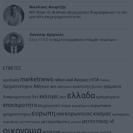
Νικόλαος Φουρτζής
MIT Sloan: Οι AI-driven επιχειρήσεις διαμορφώνουν το νέο
μοντέλο επιχειρηματικότητας
Θανάσης Κρητικός
Στις 11/12 το πρώτο ευρωπαϊκό ντέρμπι «αιωνίων»
ΕΤΙΚΕΤΕΣ
marketnews
Αγορες
ΗΠΑ
nikkei
wall
eurobank
Ιταλια
Χρηματιστηριο Αθηνων
αναπτυξη
γερμανια
αεπ
βουλη
αθλητικα
ελλαδα
εκλογες
δντ
εκτ
διαπραγματευση
εμπορευματα
επικαιροτητα
ευρωπαικα
επιχειρησεις
ευρω
ευρωζωνη
ευρωπη
κορωνοιος
κοσμος
ηπα
χρηματιστηρια
κρουσματα
μητσοτακης
νδ
μεταρρυθμισεις
κυριακος μητσοτακης
μετρα
οικονομια
ομολογα
ρωσια
πετρελαιο
πληθωρισμος