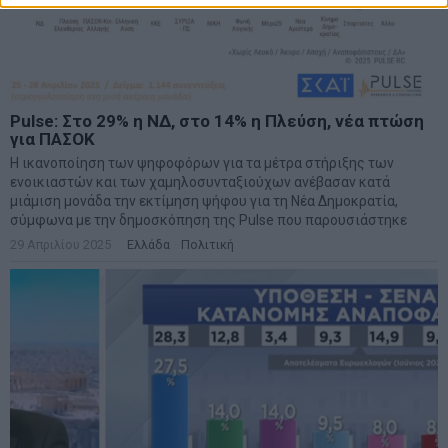
Pulse: Στο 29% η ΝΔ, στο 14% η Πλεύση, νέα πτώση
για ΠΑΣΟΚ
Η ικανοποίηση των ψηφοφόρων για τα μέτρα στήριξης των
ενοικιαστών και των χαμηλοσυνταξιούχων ανέβασαν κατά
μιάμιση μονάδα την εκτίμηση ψήφου για τη Νέα Δημοκρατία,
σύμφωνα με την δημοσκόπηση της Pulse που παρουσιάστηκε
29 Απριλίου 2025
Ελλάδα
·
Πολιτική