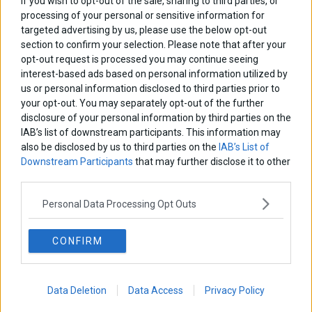
If you wish to opt-out of the sale, sharing to third parties, or
processing of your personal or sensitive information for
targeted advertising by us, please use the below opt-out
section to confirm your selection. Please note that after your
opt-out request is processed you may continue seeing
interest-based ads based on personal information utilized by
Pulse: Στις 15,5 μονάδες – μισή μονάδα πάνω σε
us or personal information disclosed to third parties prior to
σχέση με τον Απρίλιο το προβάδισμα της ΝΔ
your opt-out. You may separately opt-out of the further
Στις 15,5 μονάδες – μισή μονάδα πάνω σε σχέση με τον Απρίλιο –
disclosure of your personal information by third parties on the
καταγράφει η Pulse το προβάδισμα της Νέας Δημοκρατίας στην
IAB’s list of downstream participants. This information may
εκτίμηση ψήφου, στη μέτρηση που παρουσιάστηκε στο κεντρικό
also be disclosed by us to third parties on the
IAB’s List of
δελτίο του Σκάι. Η
Downstream Participants
that may further disclose it to other
29 Μαΐου 2025
Ελλάδα
·
Πολιτική
third parties.
Personal Data Processing Opt Outs
CONFIRM
Data Deletion
Data Access
Privacy Policy