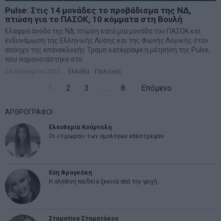
Pulse: Στις 14 μονάδες το προβάδισμα της ΝΔ,
πτώση για το ΠΑΣΟΚ, 10 κόμματα στη Βουλή
Ελαφρά άνοδο της ΝΔ, πτώση κατά μία μονάδα του ΠΑΣΟΚ και
ενδυνάμωση της Ελληνικής Λύσης και της Φωνής Λογικής στον
απόηχο της επανεκλογής Τραμπ κατέγραψε η μέτρηση της Pulse,
που παρουσιάστηκε στο
23 Ιανουαρίου 2025
Ελλάδα
·
Πολιτική
1
2
3
…
8
Επόμενο
ΑΡΘΡΟΓΡΑΦΟΙ
Ελευθερία Κούρταλη
Οι «τιμωροί» των ομολόγων επέστρεψαν
Εύη Φραγκάκη
Η αληθινή παιδεία ξεκινά από την ψυχή…
Σταματίνα Σταματάκου