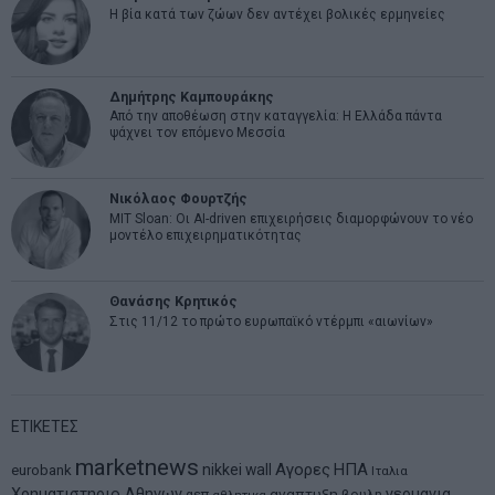
Η βία κατά των ζώων δεν αντέχει βολικές ερμηνείες
Δημήτρης Καμπουράκης
Από την αποθέωση στην καταγγελία: Η Ελλάδα πάντα
ψάχνει τον επόμενο Μεσσία
Νικόλαος Φουρτζής
MIT Sloan: Οι AI-driven επιχειρήσεις διαμορφώνουν το νέο
μοντέλο επιχειρηματικότητας
Θανάσης Κρητικός
Στις 11/12 το πρώτο ευρωπαϊκό ντέρμπι «αιωνίων»
ΕΤΙΚΕΤΕΣ
marketnews
Αγορες
ΗΠΑ
nikkei
wall
eurobank
Ιταλια
Χρηματιστηριο Αθηνων
αναπτυξη
γερμανια
αεπ
βουλη