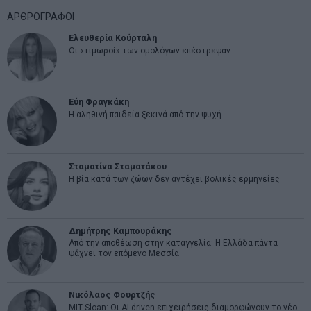
ΑΡΘΡΟΓΡΑΦΟΙ
Ελευθερία Κούρταλη
Οι «τιμωροί» των ομολόγων επέστρεψαν
Εύη Φραγκάκη
Η αληθινή παιδεία ξεκινά από την ψυχή…
Σταματίνα Σταματάκου
Η βία κατά των ζώων δεν αντέχει βολικές ερμηνείες
Δημήτρης Καμπουράκης
Από την αποθέωση στην καταγγελία: Η Ελλάδα πάντα
ψάχνει τον επόμενο Μεσσία
Νικόλαος Φουρτζής
MIT Sloan: Οι AI-driven επιχειρήσεις διαμορφώνουν το νέο