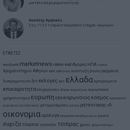
μοντέλο επιχειρηματικότητας
Θανάσης Κρητικός
Στις 11/12 το πρώτο ευρωπαϊκό ντέρμπι «αιωνίων»
ΕΤΙΚΕΤΕΣ
marketnews
Αγορες
ΗΠΑ
nikkei
wall
eurobank
Ιταλια
Χρηματιστηριο Αθηνων
αναπτυξη
γερμανια
αεπ
βουλη
αθλητικα
ελλαδα
εκλογες
δντ
εκτ
διαπραγματευση
εμπορευματα
επικαιροτητα
ευρωπαικα
επιχειρησεις
ευρω
ευρωζωνη
ευρωπη
κορωνοιος
κοσμος
ηπα
χρηματιστηρια
κρουσματα
μητσοτακης
νδ
μεταρρυθμισεις
κυριακος μητσοτακης
μετρα
οικονομια
ομολογα
ρωσια
πετρελαιο
πληθωρισμος
συριζα
τσιπρας
τουρκια
τραπεζες
χρεος
χρηματιστηριο