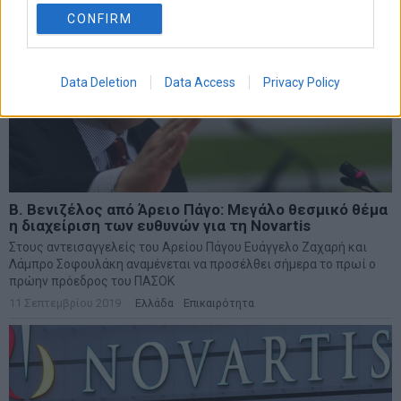
CONFIRM
Data Deletion
Data Access
Privacy Policy
Β. Βενιζέλος από Άρειο Πάγο: Μεγάλο θεσμικό θέμα
η διαχείριση των ευθυνών για τη Novartis
Στους αντεισαγγελείς του Αρείου Πάγου Ευάγγελο Ζαχαρή και
Λάμπρο Σοφουλάκη αναμένεται να προσέλθει σήμερα το πρωί ο
πρώην πρόεδρος του ΠΑΣΟΚ
11 Σεπτεμβρίου 2019
Ελλάδα
·
Επικαιρότητα