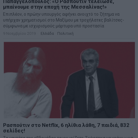
Παπαγγελόπουλος: «Ο Ρασπούτιν τελείωσε,
μπαίνουμε στην εποχή της Μεσσαλίνας!»
Επιπλέον, ο πρώην υπουργός αφήνει ανοιχτό το ζήτημα να
υπήρχαν χρηματισμοί στο Μαξίμου με τροχήλατες βαλίτσες-
σύμφωνα με ισχυρισμούς μάρτυρα υπό προστασία
9 Νοεμβρίου 2019
Ελλάδα
·
Πολιτική
Ρασπούτιν στο Netflix, 6 ηλίθια λάθη, 7 παιδιά, 832
σελίδες!
Τα μαντάτα της εβδομάδας τα γνωρίζετε. Σκέφτηκα να γράψω μια