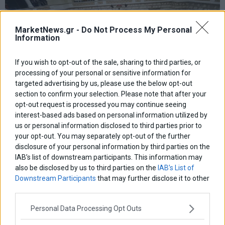
MarketNews.gr -
Do Not Process My Personal
Information
If you wish to opt-out of the sale, sharing to third parties, or
processing of your personal or sensitive information for
targeted advertising by us, please use the below opt-out
section to confirm your selection. Please note that after your
opt-out request is processed you may continue seeing
interest-based ads based on personal information utilized by
us or personal information disclosed to third parties prior to
Κατατέθηκε η πρόταση της ΝΔ για Προανακριτική
your opt-out. You may separately opt-out of the further
κατά του Παπαγγελόπουλου
disclosure of your personal information by third parties on the
Σήμερα, κατά τα φαινόμενα, θα κατατεθεί στη Βουλή το αίτημα της
IAB’s list of downstream participants. This information may
ΝΔ για σύσταση Προκαταρκτικής Επιτροπής για τον Δημήτρη
also be disclosed by us to third parties on the
IAB’s List of
Παπαγγελόπουλο
Downstream Participants
that may further disclose it to other
26 Σεπτεμβρίου 2019
Ελλάδα
·
Πολιτική
third parties.
Personal Data Processing Opt Outs